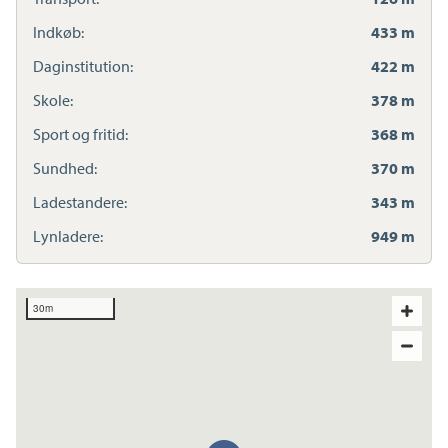
Indkøb:
433 m
Daginstitution:
422 m
Skole:
378 m
Sport og fritid:
368 m
Sundhed:
370 m
Ladestandere:
343 m
Lynladere:
949 m
30m