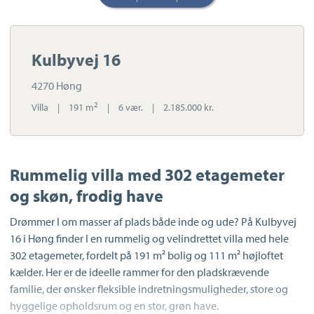
Kulbyvej 16
4270 Høng
2
Villa
|
191 m
|
6 vær.
|
2.185.000 kr.
Rummelig villa med 302 etagemeter
og skøn, frodig have
Drømmer I om masser af plads både inde og ude? På Kulbyvej
16 i Høng finder I en rummelig og velindrettet villa med hele
302 etagemeter, fordelt på 191 m² bolig og 111 m² højloftet
kælder. Her er de ideelle rammer for den pladskrævende
familie, der ønsker fleksible indretningsmuligheder, store og
hyggelige opholdsrum og en stor, grøn have.