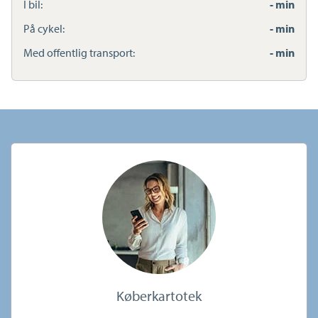
I bil:
- min
På cykel:
- min
Med offentlig transport:
- min
Køberkartotek