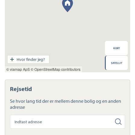
KORT
Transport
Hvor finder jeg?
SATELLIT
Indkøb
© viamap ApS
© OpenStreetMap contributors
Daginstitution
Skole
Sport og fritid
Rejsetid
Sundhed
Ladestandere
Se hvor lang tid der er mellem denne bolig og en anden
Lynladere
adresse
Søg
anden
adresse