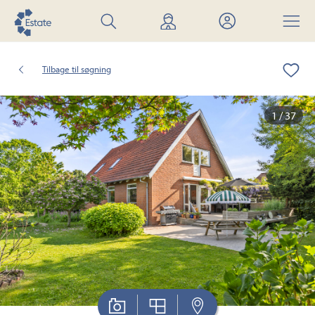
Søg
Find
Mit
Menu
bolig
mægler
Estate
Tilbage til søgning
1 / 37