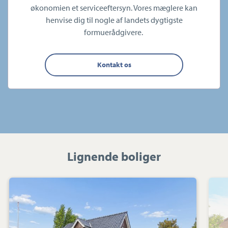
økonomien et serviceeftersyn. Vores mæglere kan
henvise dig til nogle af landets dygtigste
formuerådgivere.
Kontakt os
Lignende boliger
Villa:
Landervejen
11,
Reersø
Str,