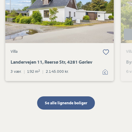
4281
Gørlev
Villa
Vill
Landervejen 11, Reersø Str, 4281 Gørlev
By
2
3 vær.
|
192 m
|
2.145.000 kr.
6 v
Se alle lignende boliger