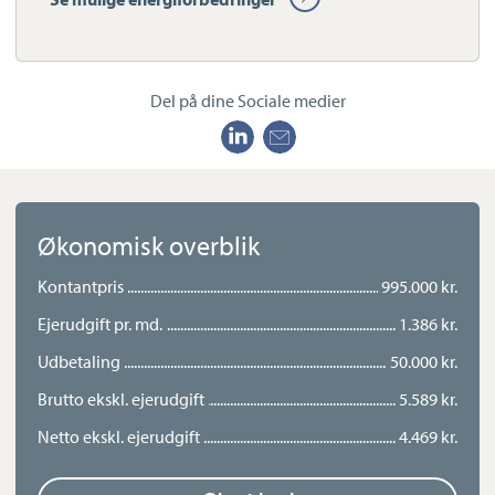
have med plads til både afslapning og aktiviteter. Til
ejendommen er ligeledes en ældre men god garage.
Del på dine Sociale medier
Barrit er en velfungerende by med et stærkt lokalsamfund, hvor
sammenhold og foreningsliv fylder meget. Her er skole til og
med 6. klasse samt daginstitution, hvor skolebussen stopper
lige ude foran samt indkøb klares nemt i byens døgnåbne
LetKøb. Samtidig er der kort afstand til både skov og strand,
mens Vejle og Juelsminde ligger inden for overskuelig
Økonomisk overblik
køreafstand med endnu flere muligheder for arbejde, shopping
Kontantpris
995.000 kr.
og fritid.
Ejerudgift pr. md.
1.386 kr.
Her får du en bolig med sjæl, historie og en attraktiv
Udbetaling
50.000 kr.
beliggenhed tæt på naturen – perfekt til dig, der ønsker noget
med karakter og udsigt.
Brutto ekskl. ejerudgift
5.589 kr.
Netto ekskl. ejerudgift
4.469 kr.