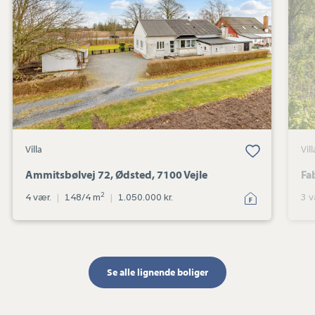
Ødsted,
7100
Vejle
Gem favorit
Villa
Vill
Ammitsbølvej 72, Ødsted, 7100 Vejle
Fa
2
4 vær.
|
148/4 m
|
1.050.000 kr.
3 v
Se alle lignende boliger