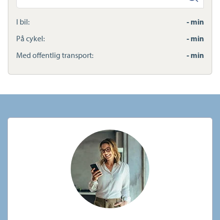
anden
adresse
I bil:
- min
På cykel:
- min
Med offentlig transport:
- min