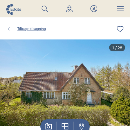
Søg
Find
Mit
Menu
bolig
mægler
Estate
Tilbage til søgning
1 / 28