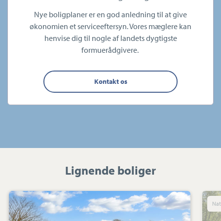
Nye boligplaner er en god anledning til at give
økonomien et serviceeftersyn. Vores mæglere kan
henvise dig til nogle af landets dygtigste
formuerådgivere.
Kontakt os
Lignende boliger
Villa:
n
Ammitsbølvej
72,