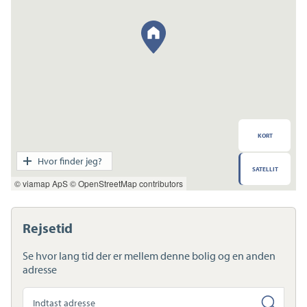
KORT
Transport
Hvor finder jeg?
SATELLIT
Indkøb
© viamap ApS
© OpenStreetMap contributors
Daginstitution
Skole
Sport og fritid
Rejsetid
Sundhed
Ladestandere
Se hvor lang tid der er mellem denne bolig og en anden
Lynladere
adresse
Søg