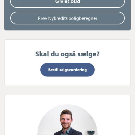
Giv et bud
Prøv Nykredits boligberegner
Skal du også sælge?
Bestil salgsvurdering