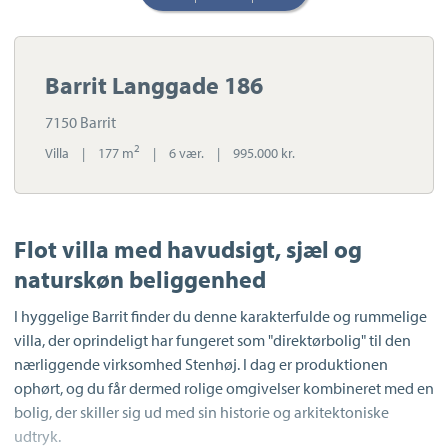
Barrit Langgade 186
7150 Barrit
2
Villa
|
177 m
|
6 vær.
|
995.000 kr.
Flot villa med havudsigt, sjæl og
naturskøn beliggenhed
I hyggelige Barrit finder du denne karakterfulde og rummelige
villa, der oprindeligt har fungeret som "direktørbolig" til den
nærliggende virksomhed Stenhøj. I dag er produktionen
ophørt, og du får dermed rolige omgivelser kombineret med en
bolig, der skiller sig ud med sin historie og arkitektoniske
udtryk.