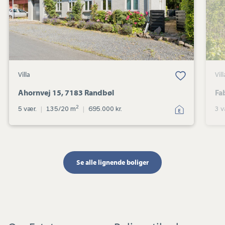
Gem favorit
Villa
Vill
Ahornvej 15, 7183 Randbøl
Fa
2
5 vær.
|
135/20 m
|
695.000 kr.
3 v
Se alle lignende boliger