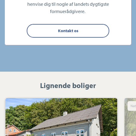
henvise dig til nogle af landets dygtigste
formuerådgivere.
Kontakt os
Lignende boliger
Villa:
n
Ahornvej
15,
7183
Randbøl