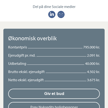
Del på dine Sociale medier
Økonomisk overblik
Kontantpris
795.000 kr.
Ejerudgift pr. md.
2.091 kr.
Udbetaling
40.000 kr.
Brutto ekskl. ejerudgift
4.502 kr.
Netto ekskl. ejerudgift
3.675 kr.
Giv et bud
Prøv Nykredits boligberegner