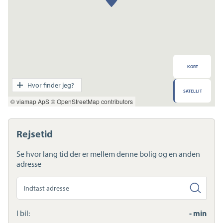
KORT
Transport
Hvor finder jeg?
SATELLIT
Indkøb
© viamap ApS
© OpenStreetMap contributors
Daginstitution
Skole
Sport og fritid
Rejsetid
Sundhed
Ladestandere
Se hvor lang tid der er mellem denne bolig og en anden
Lynladere
adresse
Søg
anden
adresse
I bil:
- min