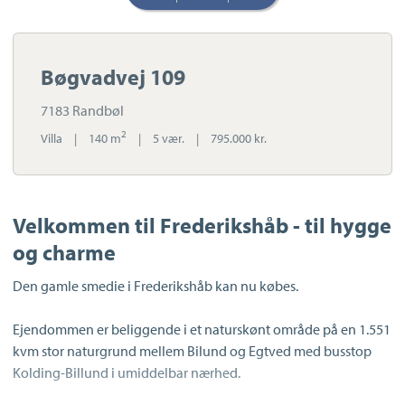
Bøgvadvej 109
7183 Randbøl
2
Villa
|
140 m
|
5 vær.
|
795.000 kr.
Velkommen til Frederikshåb - til hygge
og charme
Den gamle smedie i Frederikshåb kan nu købes.
Ejendommen er beliggende i et naturskønt område på en 1.551
kvm stor naturgrund mellem Bilund og Egtved med busstop
Kolding-Billund i umiddelbar nærhed.