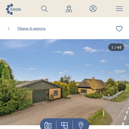
Søg
Find
Mit
Menu
bolig
mægler
Estate
Tilbage til søgning
1 / 44