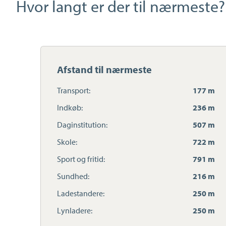
Hvor langt er der til nærmeste?
Afstand til nærmeste
Transport:
177 m
Indkøb:
236 m
Daginstitution:
507 m
Skole:
722 m
Sport og fritid:
791 m
Sundhed:
216 m
Ladestandere:
250 m
Lynladere:
250 m