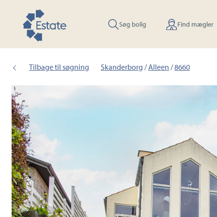
Søg bolig
Find mægler
Tilbage til søgning
Skanderborg
/
Alleen
/
8660