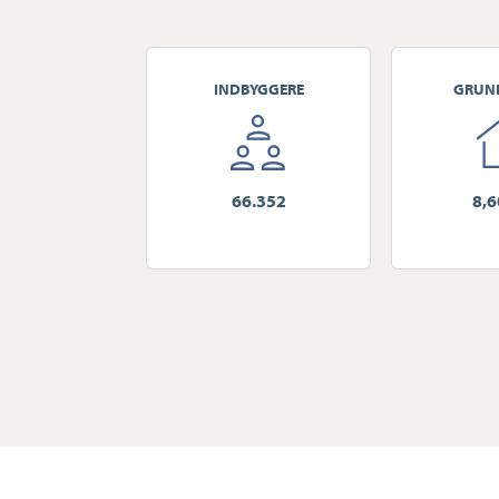
En helt enestående bolig for den
bedste af natur, arkitektur og k
INDBYGGERE
GRUN
66.352
8,