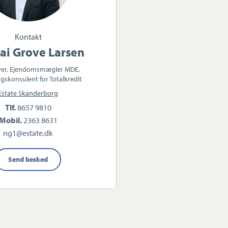
Kontakt
ai Grove Larsen
ver, Ejendomsmægler MDE,
gskonsulent for Totalkredit
Estate Skanderborg
Tlf.
8657 9810
Mobil.
2363 8631
ng1@estate.dk
Send besked