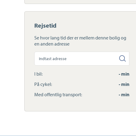
Rejsetid
Se hvor lang tid der er mellem denne bolig og
en anden adresse
Søg
anden
adresse
I bil:
- min
På cykel:
- min
Med offentlig transport:
- min