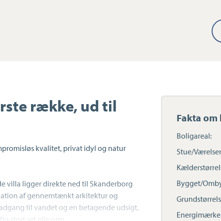
rste række, ud til
Fakta om 
Boligareal:
omisløs kvalitet, privat idyl og natur
Stue/Værelser
Kælderstørrel
Bygget/Omby
villa ligger direkte ned til Skanderborg
ation af gennemtænkt arkitektur og
Grundstørrels
e adgang til vandet og en betagende udsigt,
Energimærke
ra stort set alle rum.