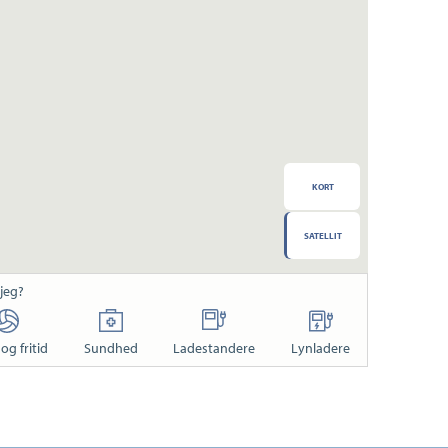
KORT
SATELLIT
 jeg?
og fritid
Sundhed
Ladestandere
Lynladere