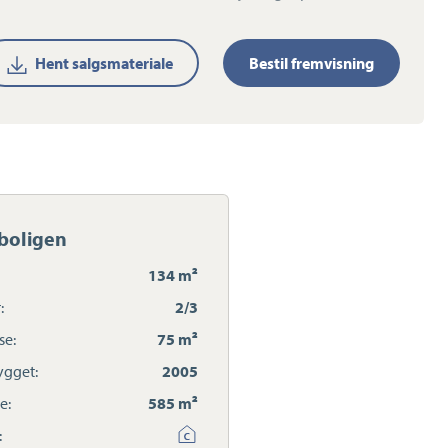
Hent salgsmateriale
Bestil fremvisning
boligen
134 m²
:
2/3
se:
75 m²
gget:
2005
e:
585 m²
: