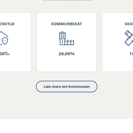
 kvalitetsbevidste køber, der ønsker det
omfort – uden at gå på kompromis.
DSKYLD
KOMMUNESKAT
SKO
600‰
26,00%
1
Læs mere om kommunen