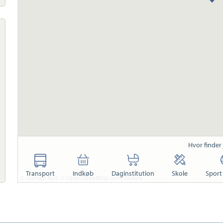
Hvor finder
Transport
Indkøb
Daginstitution
Skole
Sport 
© viamap ApS
© OpenStreetMap contributors