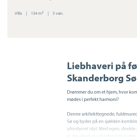
2
Villa
|
134 m
|
5 vær.
Liebhaveri på fø
Skanderborg Sø
Drømmer du om et hjem, hvor kompr
mødes i perfekt harmoni?
Denne arkitekttegnede, fuldmurede 
Sø og byder på en sjælden kombin
uforstyrret idyl. Med egen, direkt
er der sikret at udsigten kan nydes f