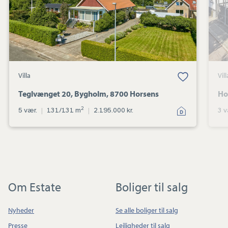
Villa
Vill
Teglvænget 20, Bygholm, 8700 Horsens
Ho
2
5 vær.
|
131/131 m
|
2.195.000 kr.
3 v
Om Estate
Boliger til salg
Nyheder
Se alle boliger til salg
Presse
Lejligheder til salg