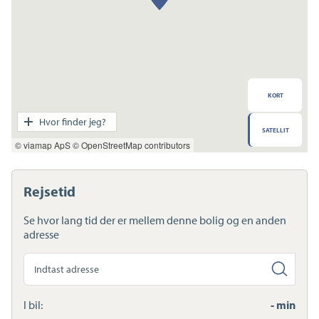
KORT
Transport
Hvor finder jeg?
SATELLIT
Indkøb
© viamap ApS
© OpenStreetMap contributors
Daginstitution
Skole
Sport og fritid
Rejsetid
Sundhed
Ladestandere
Se hvor lang tid der er mellem denne bolig og en anden
Lynladere
adresse
Søg
anden
adresse
I bil:
- min