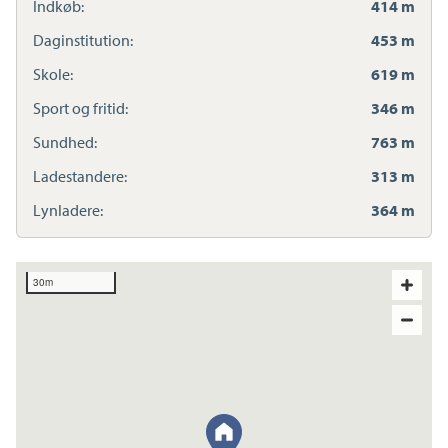
Indkøb:
414 m
Daginstitution:
453 m
Skole:
619 m
Sport og fritid:
346 m
Sundhed:
763 m
Ladestandere:
313 m
Lynladere:
364 m
30m