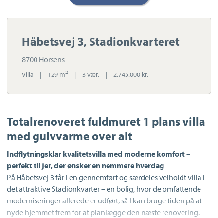
Håbetsvej 3, Stadionkvarteret
8700 Horsens
2
Villa
|
129 m
|
3 vær.
|
2.745.000 kr.
Totalrenoveret fuldmuret 1 plans villa
med gulvvarme over alt
Indflytningsklar kvalitetsvilla med moderne komfort –
perfekt til jer, der ønsker en nemmere hverdag
På Håbetsvej 3 får I en gennemført og særdeles velholdt villa i
det attraktive Stadionkvarter – en bolig, hvor de omfattende
moderniseringer allerede er udført, så I kan bruge tiden på at
nyde hjemmet frem for at planlægge den næste renovering.