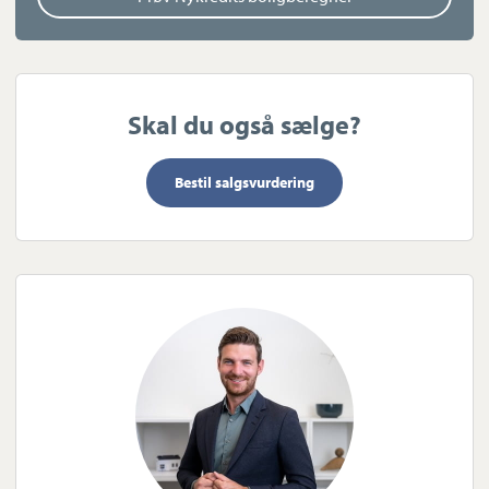
midtbyens pulserende liv og hverdagens øvrige faciliteter.
Skal du også sælge?
Bestil salgsvurdering