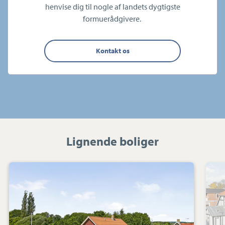
henvise dig til nogle af landets dygtigste
formuerådgivere.
Kontakt os
Lignende boliger
Villa:
Teglvænget
20,
Bygholm,
8700
Horsens