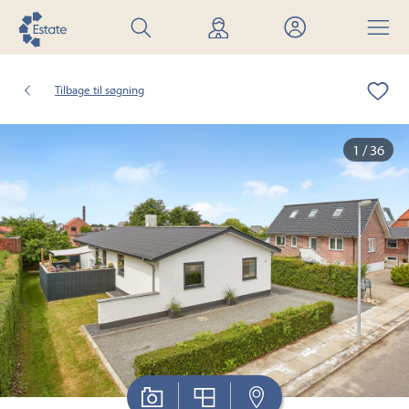
Søg
Find
Mit
Menu
bolig
mægler
Estate
Tilbage til søgning
1 / 36