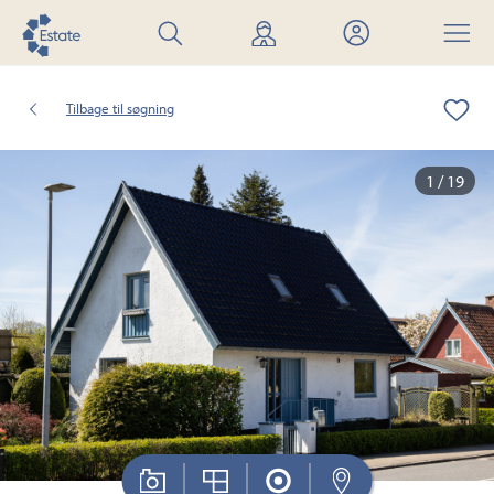
Søg
Find
Mit
Menu
bolig
mægler
Estate
Tilbage til søgning
1 / 19