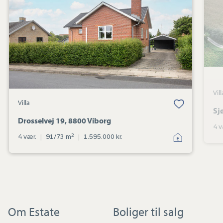
Viborg
Vill
Villa
Sj
Drosselvej 19, 8800 Viborg
4 v
2
4 vær.
|
91/73 m
|
1.595.000 kr.
Om Estate
Boliger til salg