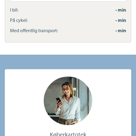
adresse
I bil:
- min
På cykel:
- min
Med offentlig transport:
- min
Køberkartotek