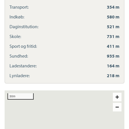
Transport:
354 m
Indkøb:
580 m
Daginstitution:
521 m
Skole:
731 m
Sport og fritid:
411 m
Sundhed:
935 m
Ladestandere:
164 m
Lynladere:
218 m
30m