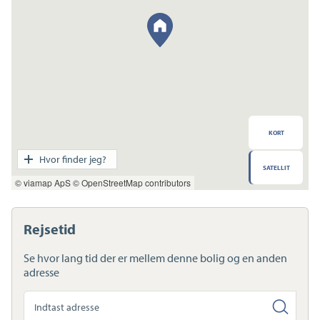
KORT
Transport
Hvor finder jeg?
SATELLIT
Indkøb
© viamap ApS
© OpenStreetMap contributors
Daginstitution
Skole
Sport og fritid
Rejsetid
Sundhed
Ladestandere
Se hvor lang tid der er mellem denne bolig og en anden
Lynladere
adresse
Søg
anden