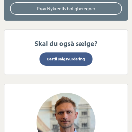
eftertragtede områder.
Prøv Nykredits boligberegner
Skal du også sælge?
Bestil salgsvurdering