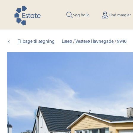
Søg bolig
Find mægler
Tilbage til søgning
Læsø
/
Vesterø Havnegade
/
9940