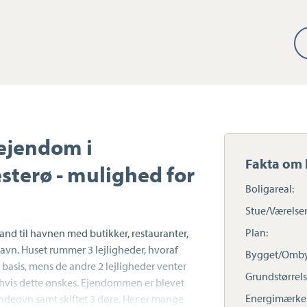
ejendom i
Fakta om 
terø - mulighed for
Boligareal:
Stue/Værelser
Plan:
nd til havnen med butikker, restauranter,
vn. Huset rummer 3 lejligheder, hvoraf
Bygget/Omby
t basis, mens de andre 2 lejligheder venter
Grundstørrels
 hvis dette ønskes. Ejendommen er blevet
Energimærke
ndeovn samt skiftet 3 døre. Her er mange