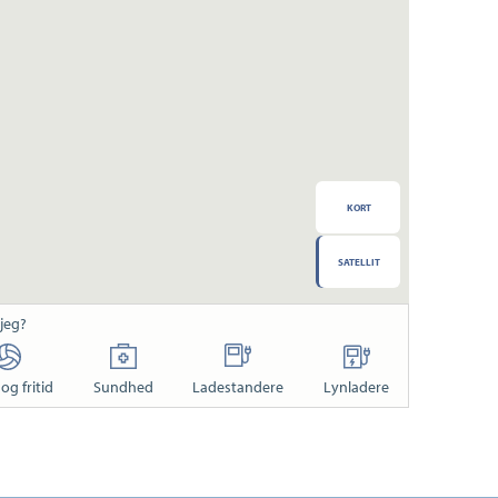
KORT
SATELLIT
 jeg?
og fritid
Sundhed
Ladestandere
Lynladere