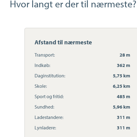
Hvor langt er der til nærmeste?
Afstand til nærmeste
Transport:
28 m
Indkøb:
362 m
Daginstitution:
5,75 km
Skole:
6,25 km
Sport og fritid:
485 m
Sundhed:
5,96 km
Ladestandere:
311 m
Lynladere:
311 m