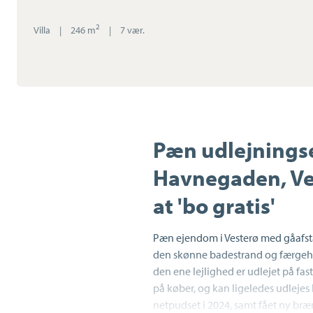
2
Villa
|
246 m
|
7 vær.
Pæn udlejnings
Havnegaden, Ves
at 'bo gratis'
Pæn ejendom i Vesterø med gåafsta
den skønne badestrand og færgeha
den ene lejlighed er udlejet på fas
på køber, og kan ligeledes udlejes
netpudset i 2024, samt fået ny bræ