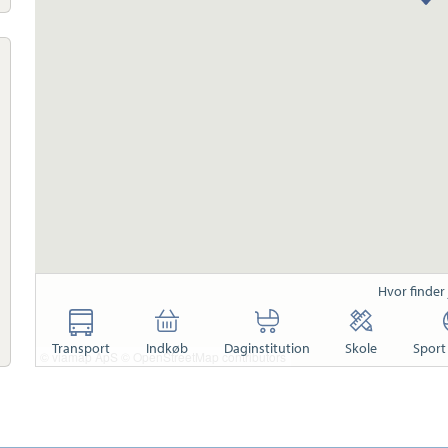
Hvor finder
Transport
Indkøb
Daginstitution
Skole
Sport 
© viamap ApS
© OpenStreetMap contributors