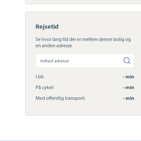
Rejsetid
Se hvor lang tid der er mellem denne bolig og
en anden adresse
Søg
anden
adresse
I bil:
- min
På cykel:
- min
Med offentlig transport:
- min