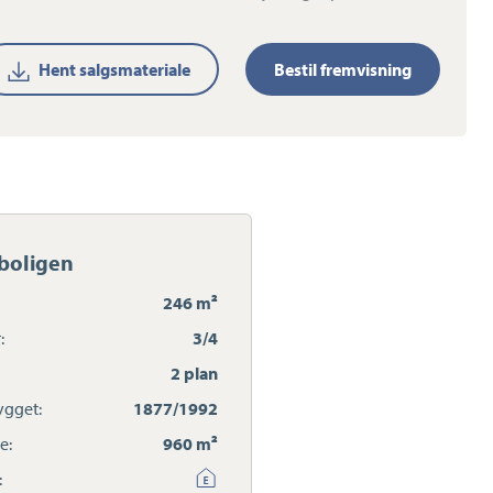
Hent salgsmateriale
Bestil fremvisning
boligen
246 m²
:
3/4
2 plan
gget:
1877/1992
e:
960 m²
: