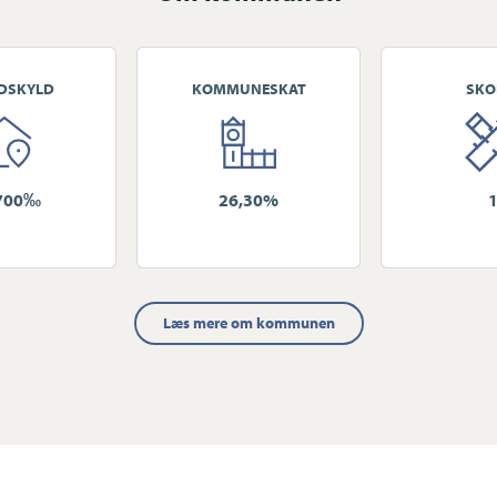
DSKYLD
KOMMUNESKAT
SKO
700‰
26,30%
Læs mere om kommunen