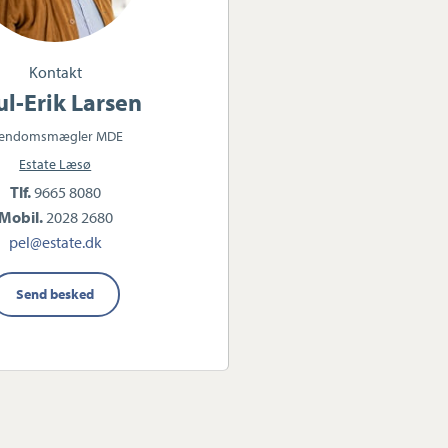
Kontakt
ul-Erik Larsen
jendomsmægler MDE
Estate Læsø
Tlf.
9665 8080
Mobil.
2028 2680
pel@estate.dk
Send besked