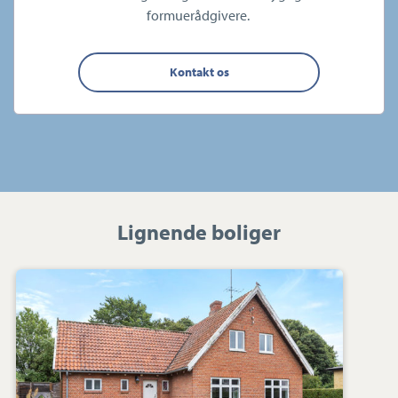
formuerådgivere.
Kontakt os
Lignende boliger
Villa:
Holbækvej
22,
4370
Store
Merløse