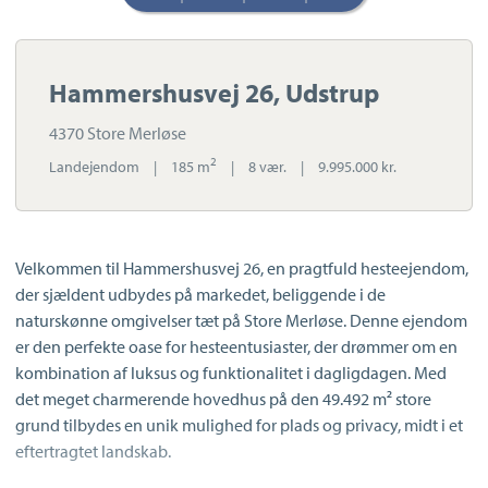
Hammershusvej 26, Udstrup
4370 Store Merløse
2
Landejendom
|
185 m
|
8 vær.
|
9.995.000 kr.
Velkommen til Hammershusvej 26, en pragtfuld hesteejendom,
der sjældent udbydes på markedet, beliggende i de
naturskønne omgivelser tæt på Store Merløse. Denne ejendom
er den perfekte oase for hesteentusiaster, der drømmer om en
kombination af luksus og funktionalitet i dagligdagen. Med
det meget charmerende hovedhus på den 49.492 m² store
grund tilbydes en unik mulighed for plads og privacy, midt i et
eftertragtet landskab.