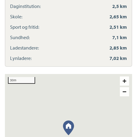
Daginstitution:
2,5 km
Skole:
2,65 km
Sport og fritid:
2,51 km
Sundhed:
7,1 km
Ladestandere:
2,85 km
Lynladere:
7,02 km
30m