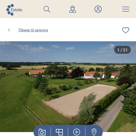
Søg
Find
Mit
Menu
bolig
mægler
Estate
Tilbage til søgning
1 / 51