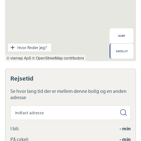
KORT
Transport
Hvor finder jeg?
SATELLIT
Indkøb
© viamap ApS
© OpenStreetMap contributors
Daginstitution
Skole
Sport og fritid
Rejsetid
Sundhed
Ladestandere
Se hvor lang tid der er mellem denne bolig og en anden
Lynladere
adresse
Søg
anden
adresse
I bil:
- min
På cykel:
- min