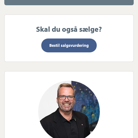
chancen for at gøre denne drøm til virkelighed og oplev selv,
hvad det vil sige at leve i harmoni med naturen på en ejendom,
der tilbyder det hele. Kontakt os i dag for en fremvisning.
Skal du også sælge?
Bestil salgsvurdering