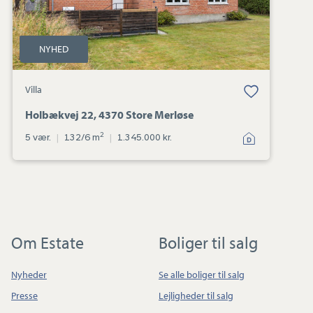
NYHED
Villa
Holbækvej 22, 4370 Store Merløse
2
5 vær.
|
132/6 m
|
1.345.000 kr.
Om Estate
Boliger til salg
Nyheder
Se alle boliger til salg
Presse
Lejligheder til salg