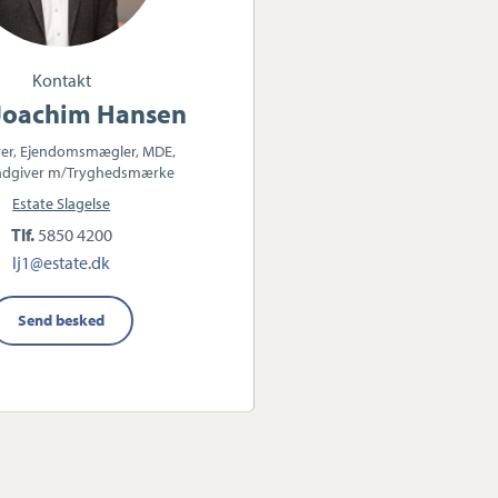
Kontakt
 Joachim Hansen
er, Ejendomsmægler, MDE,
ådgiver m/Tryghedsmærke
Estate Slagelse
Tlf.
5850 4200
lj1@estate.dk
Send besked