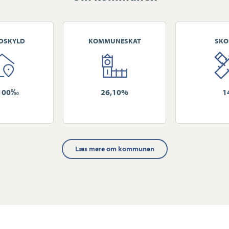
DSKYLD
KOMMUNESKAT
SKO
100‰
26,10%
1
Læs mere om kommunen