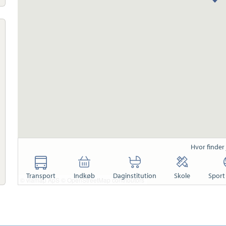
Hvor finder
Transport
Indkøb
Daginstitution
Skole
Sport 
© viamap ApS
© OpenStreetMap contributors