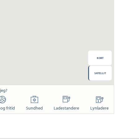
KORT
SATELLIT
 jeg?
og fritid
Sundhed
Ladestandere
Lynladere