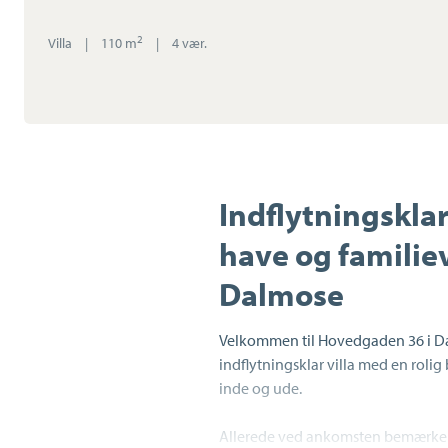
2
Villa
|
110 m
|
4 vær.
Indflytningsklar
have og familie
Dalmose
Velkommen til Hovedgaden 36 i Da
indflytningsklar villa med en rol
inde og ude.
Allerede ved ankomsten bemærker