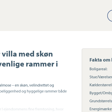
 villa med skøn
Fakta om 
venlige rammer i
Boligareal:
Stue/Værelser
Kælderstørrel
lmose – en skøn, velindrettet og
ig beliggenhed og hyggelige rammer både
Bygget/Omby
Grundstørrels
Energimærke
 I ejendommens fine fremtoning, hvor