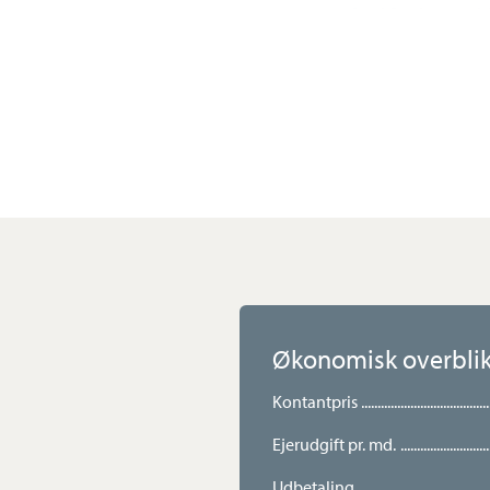
carporten er opført i flot, harmon
førstehåndsindtryk.
Indenfor bydes I velkommen i en l
naturlige leverum folder sig ud. Her
med køkken-alrummet, som giver 
spiseafdeling og hyggelig tv-stue.
Køkkenet fremstår nydeligt og i fl
Det åbne køkken-alrum skaber de 
hvor familien kan være sammen på
tilberedes. Herfra er der desuden 
måltider nemt kan nydes under åb
Økonomisk overbli
Stueetagen afrundes af et velhold
Kontantpris
fører jer til førstesalen. Her finder
solrig altan samt to gode og rumme
Ejerudgift pr. md.
gæster eller hjemmekontor.
Udbetaling