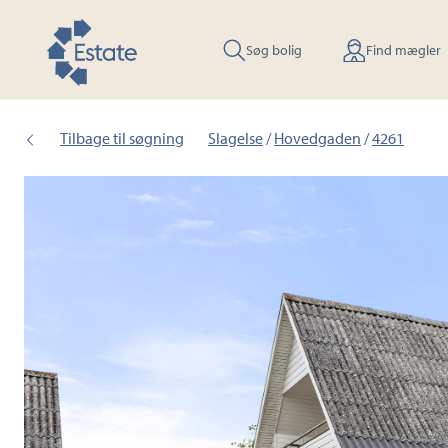
Søg bolig
Find mægler
Tilbage til søgning
Slagelse
/
Hovedgaden
/
4261