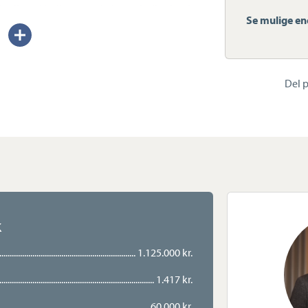
isk stil med boligen og skaber et indbydende
Se mulige en
Udvid/skjul
tekst
ys entré, hvorfra hjemmets stueetage og
 får I to stuer en suite i åben forbindelse
Del p
gode indretningsmuligheder til både
ot rød tråd med boligens øvrige indretning.
perfekte rammer for samvær i hverdagen,
 tværs af aktiviteter, mens middagen
direkte udgang til haven, så sommerens
en himmel på de lune dage.
k
t badeværelse, inden trappen fra entréen
1.125.000 kr.
 I en stor repos med udgang til en dejlig,
lige værelser med plads til både familie,
1.417 kr.
60.000 kr.