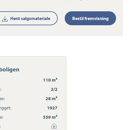
Hent salgsmateriale
Bestil fremvisning
boligen
110 m²
:
2/2
se:
28 m²
gget:
1927
e:
539 m²
: