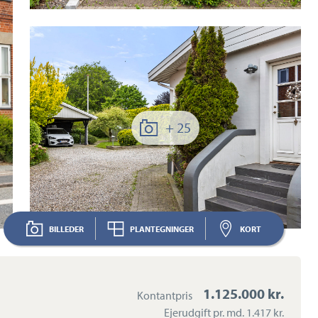
+ 25
BILLEDER
PLANTEGNINGER
KORT
1.125.000 kr.
Kontantpris
Ejerudgift pr. md.
1.417 kr.