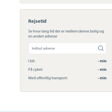
Rejsetid
Se hvor lang tid der er mellem denne bolig og
en anden adresse
Søg
anden
adresse
I bil:
- min
På cykel:
- min
Med offentlig transport:
- min