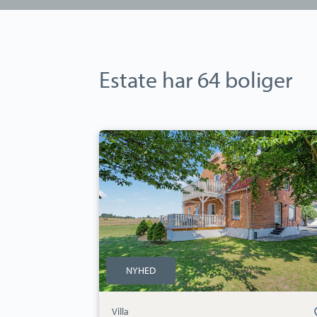
Estate har 64 boliger
Villa:
Falkerslevvej
23,
Særslev,
4871
Horbelev
NYHED
Bolig
Villa
und