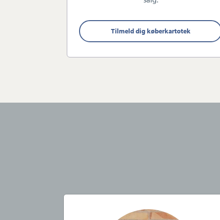
Tilmeld dig køberkartotek
Store drømme – st
Det er Estate Nykøbings visi
fordi borgere i Guldborgsund fo
kunder.
Vores mission er at udbrede 
boliger og det smukke Guldborg
markedsfører din ejendom, bran
boligsalget til en oplevelse u
indgående lokalkendskab og 