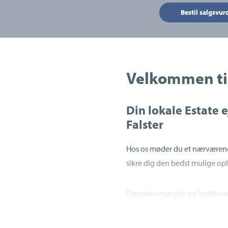
Bestil salgsvur
Velkommen til
Din lokale Estate
Falster
Hos os møder du et nærværende
sikre dig den bedst mulige ople
Ejendomsmægler og indehaver 
er han født og opvokset på Lol