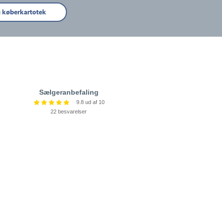
g køberkartotek
Sælgeranbefaling
9.8 ud af 10
22 besvarelser