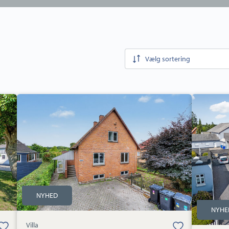
Vælg sortering
Villa:
Villa:
Gaabensevej
Østerbrog
228,
101,
Stubberup,
4800
4800
Nykøbing
Nykøbing
F
F
NYHED
NYHE
 er gemt
Bolig er gemt
Villa
er dine
under dine