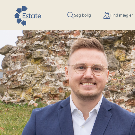
Søg bolig
Find mægler