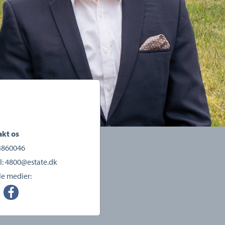
kt os
4860046
l:
4800@estate.dk
le medier: