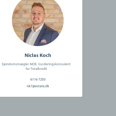
Niclas Koch
Ejendomsmægler MDE, Vurderingskonsulent
for Totalkredit
6116 7203
nk7@estate.dk