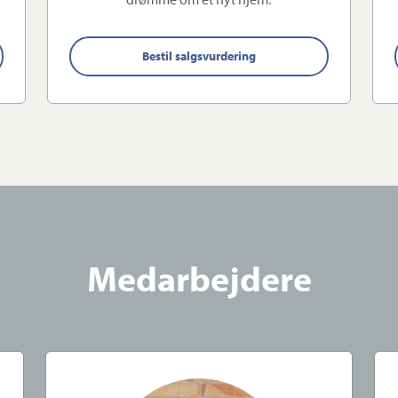
Bestil salgsvurdering
ore planer
on at være Guldborgsunds foretrukne ejendomsmægler,
rtjener det bedste. Jeg arbejder 100 pct. for tilfredse
den gode historie om Guldborgsunds mange flotte
Medarbejdere
sund, så flere vælger at flytte til området. Ud over at vi
der vi hele lokalområdet. Vi gør alt for at gøre
d over det sædvanlige. Det sker gennem høj faglighed, et
med kunden i fokus.