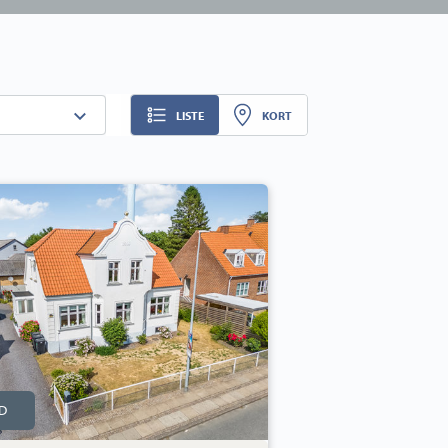
LISTE
KORT
ade
D