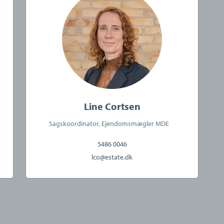
r og indehaver.
g til Thomas Kruse”
rsforsikring og garantistillelse hos HDI Global
411 København K. Telefon: 3336 9696.
ling af ejendomme beliggende i Danmark fra kontorer
Line Cortsen
Sagskoordinator, Ejendomsmægler MDE
5486 0046
lco@estate.dk