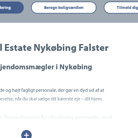
dering
Beregn boligværdien
Tilmeld di
 Estate Nykøbing Falster
 ejendomsmægler i Nykøbing
 og højt fagligt personale, der gør en dyd ud af at
velse, når du skal sælge dit kæreste eje – dit hjem.
Thomas Kruse har flere års erfaring som mægler, og så
land-Falster. Derfor har han en stort lokalkendskab.
Udvid/skjul