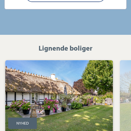
Lignende boliger
Villa:
Højagervej
55,
Vindeby,
4913
Horslunde
NYHED