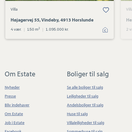
Villa
Vill
Højagervej 55, Vindeby, 4913 Horslunde
He
2
4 vær.
|
150 m
|
1.095.000 kr.
2 v
Om Estate
Boliger til salg
Nyheder
Se alle boliger til salg
Presse
Lejligheder til salg
Bliv indehaver
Andelsboliger til salg
Om Estate
Huse til salg
Job i Estate
Villalejligheder til salg
Facebook
Sommerhuse til salg