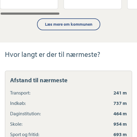
Læs mere om kommunen
Hvor langt er der til nærmeste?
Afstand til nærmeste
Transport:
241 m
Indkøb:
737 m
Daginstitution:
464 m
Skole:
954 m
Sport og fritid:
693 m