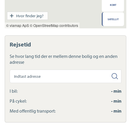
KORT
Transport
Hvor finder jeg?
SATELLIT
Indkøb
© viamap ApS
© OpenStreetMap contributors
Daginstitution
Skole
Sport og fritid
Rejsetid
Sundhed
Ladestandere
Se hvor lang tid der er mellem denne bolig og en anden
Lynladere
adresse
Søg
anden
adresse
I bil:
- min
På cykel:
- min
Med offentlig transport:
- min