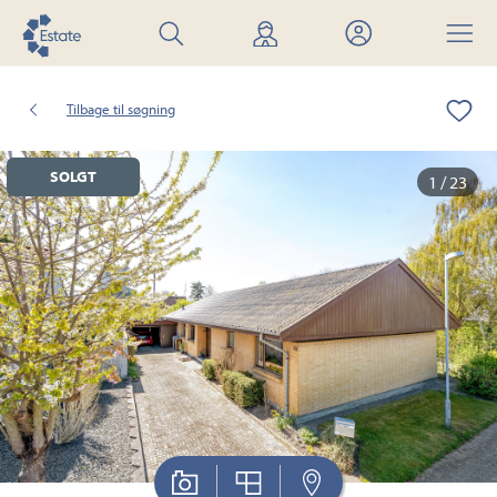
Søg
Find
Mit
Menu
bolig
mægler
Estate
Tilbage til søgning
SOLGT
1 / 23