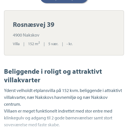
Rosnæsvej 39
4900 Nakskov
2
Villa
|
152 m
|
5 vær.
|
- kr.
Beliggende i roligt og attraktivt
villakvarter
Yderst velholdt etplansvilla på 152 kvm. beliggende i attraktivt
villakvarter, nær Nakskovs havnemiljø og nær Nakskov
centrum.
Villaen er meget funktionelt indrettet med stor entre med
klinkegulv og adgang til 2 gode børneværelser samt stort
soveværelse med faste skabe.