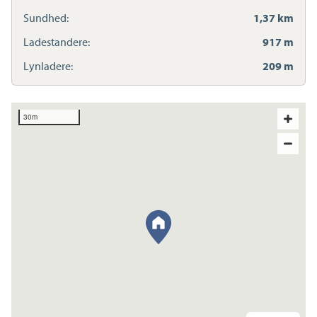
Sundhed:
1,37 km
Ladestandere:
917 m
Lynladere:
209 m
30m