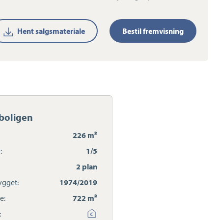
Hent salgsmateriale
Bestil fremvisning
boligen
226 m²
:
1/5
2 plan
gget:
1974/2019
e:
722 m²
: