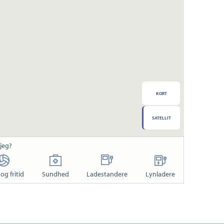
KORT
SATELLIT
 jeg?
og fritid
Sundhed
Ladestandere
Lynladere