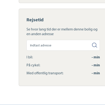
Rejsetid
Se hvor lang tid der er mellem denne bolig og
en anden adresse
Søg
anden
adresse
I bil:
- min
På cykel:
- min
Med offentlig transport:
- min