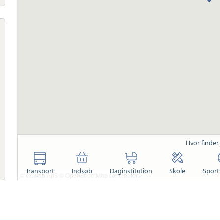
Hvor finder
Transport
Indkøb
Daginstitution
Skole
Sport 
© viamap ApS
© OpenStreetMap contributors