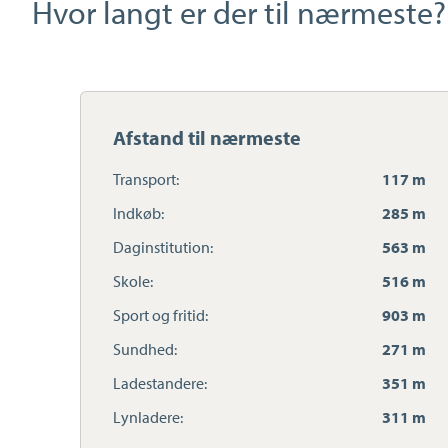
Hvor langt er der til nærmeste?
Afstand til nærmeste
Transport:
117 m
Indkøb:
285 m
Daginstitution:
563 m
Skole:
516 m
Sport og fritid:
903 m
Sundhed:
271 m
Ladestandere:
351 m
Lynladere:
311 m