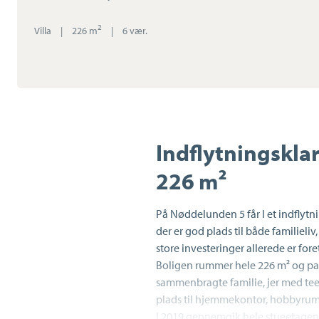
2
Villa
|
226 m
|
6 vær.
Indflytningskla
226 m²
På Nøddelunden 5 får I et indflytn
der er god plads til både familiel
store investeringer allerede er fore
Boligen rummer hele 226 m² og passe
sammenbragte familie, jer med tee
plads til hjemmekontor, hobbyrum e
I 2019 gennemgik hele stueetage