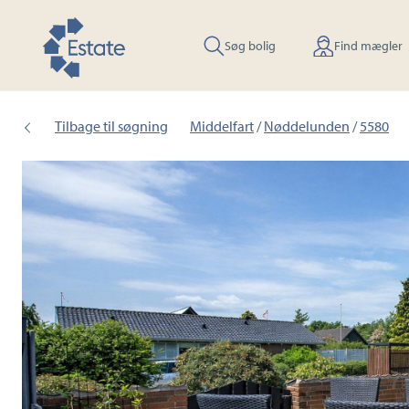
Søg bolig
Find mægler
Tilbage til søgning
Middelfart
/
Nøddelunden
/
5580