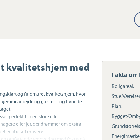
rt kvalitetshjem med
Fakta om 
Boligareal:
ingsklart og fuldmuret kvalitetshjem, hvor
Stue/Værelser
iv, hjemmearbejde og gæster – og hvor de
Plan:
taget.
Bygget/Omby
r perfekt til den store eller
nagere eller jer, der drømmer om ekstra
Grundstørrels
ller liberalt erhverv.
Energimærke
n en omfattende renovering med fokus på