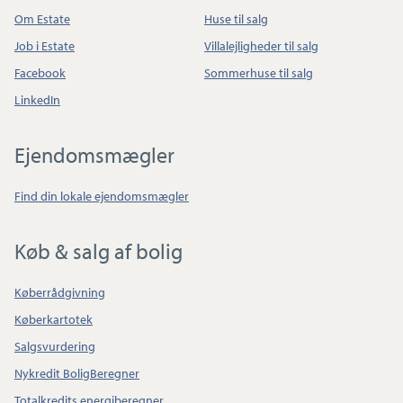
Om Estate
Huse til salg
Job i Estate
Villalejligheder til salg
Facebook
Sommerhuse til salg
LinkedIn
Ejendomsmægler
Find din lokale ejendomsmægler
Køb & salg af bolig
Køberrådgivning
Køberkartotek
Salgsvurdering
Nykredit BoligBeregner
Totalkredits energiberegner