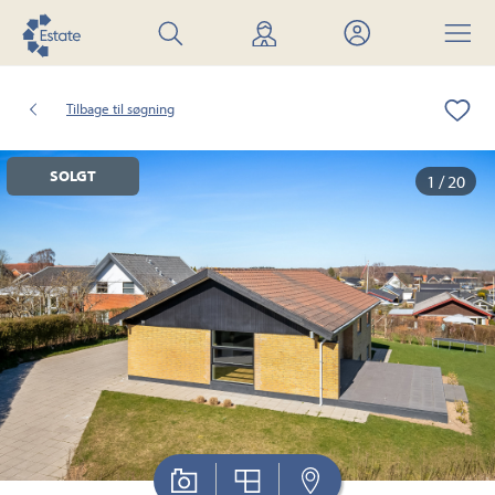
Søg
Find
Mit
Menu
bolig
mægler
Estate
Tilbage til søgning
SOLGT
1 / 20