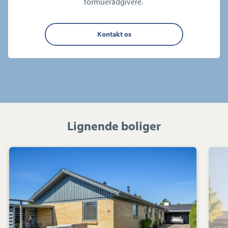
formuerådgivere.
Kontakt os
Lignende boliger
Villa:
Matrosvænget
20,
Snoghøj,
7000
Fredericia