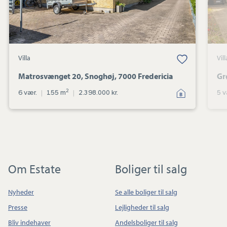
Villa
Vill
Matrosvænget 20, Snoghøj, 7000 Fredericia
Gr
2
6 vær.
|
155 m
|
2.398.000 kr.
5 v
Om Estate
Boliger til salg
Nyheder
Se alle boliger til salg
Presse
Lejligheder til salg
Bliv indehaver
Andelsboliger til salg