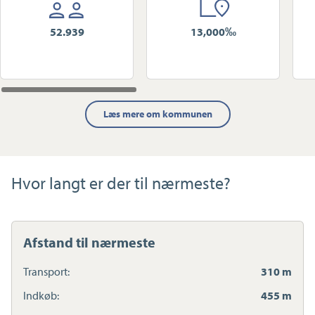
52.939
13,000‰
Læs mere om kommunen
Hvor langt er der til nærmeste?
Afstand til nærmeste
Transport:
310 m
Indkøb:
455 m