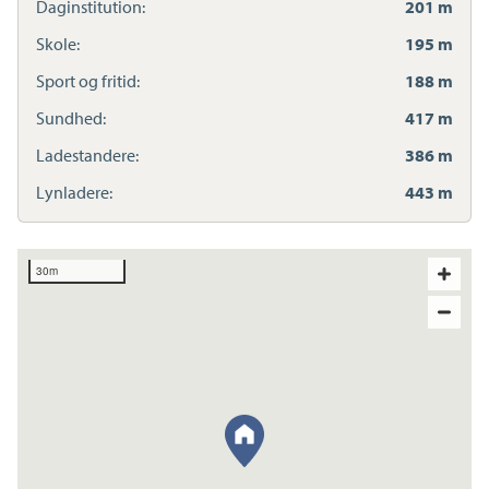
Daginstitution:
201 m
Skole:
195 m
Sport og fritid:
188 m
Sundhed:
417 m
Ladestandere:
386 m
Lynladere:
443 m
30m