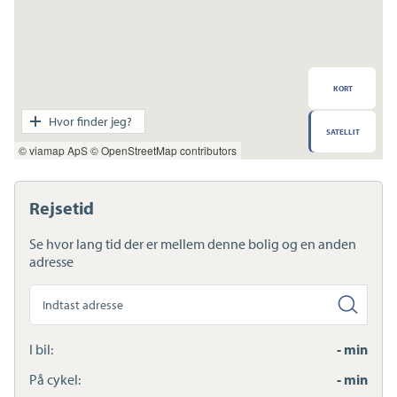
KORT
Transport
Hvor finder jeg?
SATELLIT
Indkøb
© viamap ApS
© OpenStreetMap contributors
Daginstitution
Skole
Sport og fritid
Rejsetid
Sundhed
Ladestandere
Se hvor lang tid der er mellem denne bolig og en anden
Lynladere
adresse
Søg
anden
adresse
I bil:
- min
På cykel:
- min