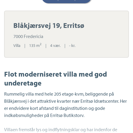
Blåkjærsvej 19, Erritsø
7000 Fredericia
2
Villa
|
135 m
|
4 vær.
|
- kr.
Flot moderniseret villa med god
underetage
Rummelig villa med hele 205 etage-kvm, beliggende på
Blåkjærsvej i det attraktive kvarter nær Erritsø Idrætscenter. Her
er endvidere kort afstand til daginstitution og gode
indkøbsmuligheder på Erritsø Butikstorv.
Villaen fremstår lys og indflytningsklar og har indenfor de