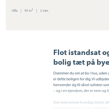
2
Villa
|
95 m
|
2 vær.
Flot istandsat o
bolig tæt på by
Drømmer du om at bo i hus, uden a
er dette boligen for dig. Vi udbyder
henvender sig til såvel solisten so
– og i en ejendom, der er nem og li
Den bekvemme hverdag starter allere
overtager et hjem, som er løbende 