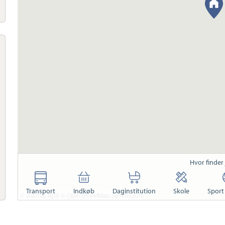
Hvor finder
Transport
Indkøb
Daginstitution
Skole
Sport 
© viamap ApS
© OpenStreetMap contributors