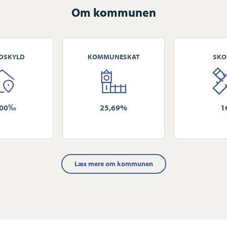
Om kommunen
DSKYLD
KOMMUNESKAT
SKO
700‰
25,69%
1
Læs mere om kommunen