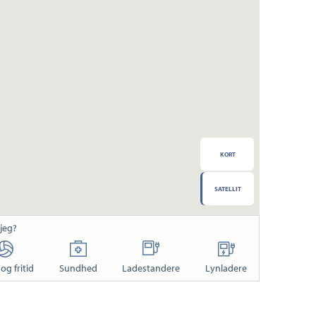
KORT
SATELLIT
 jeg?
og fritid
Sundhed
Ladestandere
Lynladere