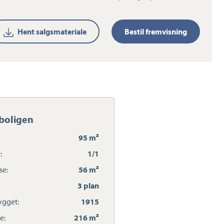
Hent salgsmateriale
Bestil fremvisning
boligen
95 m²
:
1/1
se:
56 m²
3 plan
gget:
1915
e:
216 m²