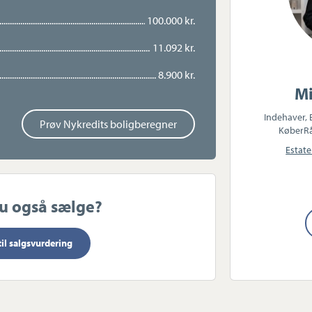
nfrastruktur i området kommer du i det hele
es i kort gåafstand og så er der mange p-
100.000 kr.
har til rådighed.
11.092 kr.
il en ejerlejlighed, men med friheden ved at
8.900 kr.
for dig selv.
Mi
Indehaver,
Prøv Nykredits boligberegner
KøberR
Estate
du også sælge?
til salgsvurdering