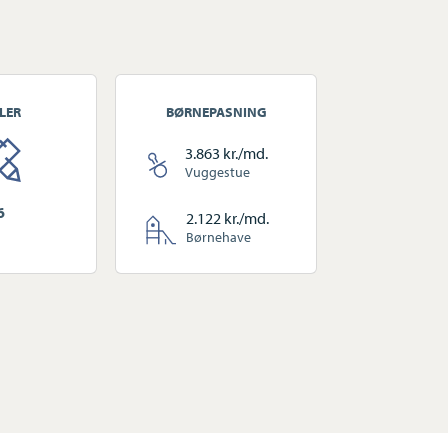
LER
BØRNEPASNING
3.863 kr./md.
Vuggestue
6
2.122 kr./md.
Børnehave