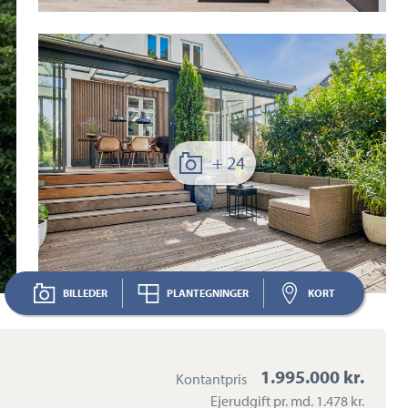
+ 24
BILLEDER
PLANTEGNINGER
KORT
1.995.000 kr.
Kontantpris
Ejerudgift pr. md.
1.478 kr.