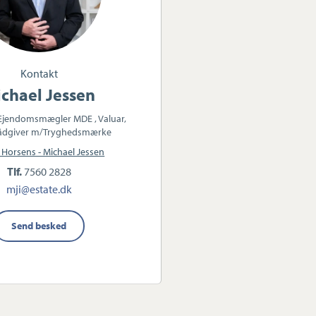
Kontakt
chael Jessen
 Ejendomsmægler MDE , Valuar,
ådgiver m/Tryghedsmærke
 Horsens - Michael Jessen
Tlf.
7560 2828
mji@estate.dk
Send besked