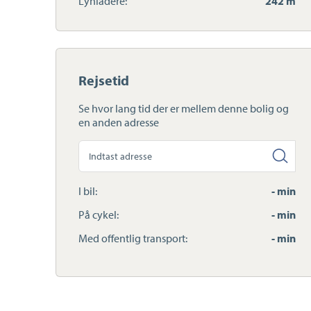
Lynladere:
242 m
Rejsetid
Se hvor lang tid der er mellem denne bolig og
en anden adresse
Søg
anden
adresse
I bil:
- min
På cykel:
- min
Med offentlig transport:
- min