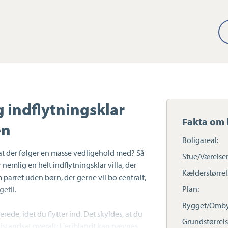
g indflytningsklar
Fakta om 
en
Boligareal:
t der følger en masse vedligehold med? Så
Stue/Værelser
 nemlig en helt indflytningsklar villa, der
Kælderstørrel
m parret uden børn, der gerne vil bo centralt,
Plan:
getil.
Bygget/Omby
de, idet du flytter ind. Det skyldes, at du
Grundstørrels
istandsat overalt: Heriblandt kan nævnes,