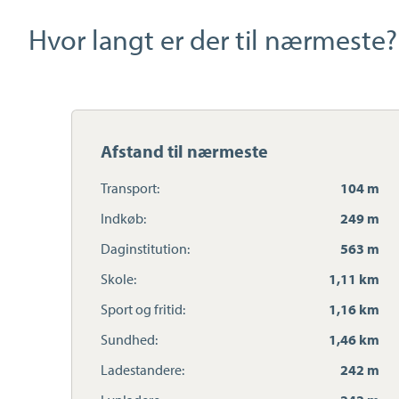
Hvor langt er der til nærmeste?
Afstand til nærmeste
Transport:
104 m
Indkøb:
249 m
Daginstitution:
563 m
Skole:
1,11 km
Sport og fritid:
1,16 km
Sundhed:
1,46 km
Ladestandere:
242 m