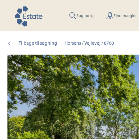
Søg bolig
Find mægler
Tilbage til søgning
Horsens
/
Vejlevej
/
8700