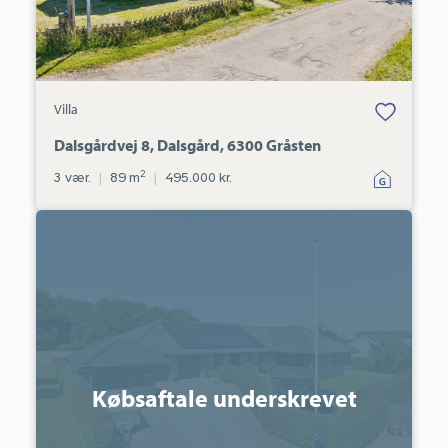
Bolig er gemt
Villa
under dine
favoritter.
Dalsgårdvej 8, Dalsgård, 6300 Gråsten
2
3 vær.
|
89 m
|
495.000 kr.
Villa:
Dyrhøj
67,
6300
Gråsten
Købsaftale underskrevet