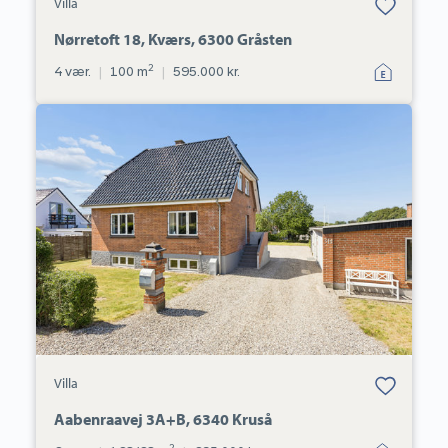
Villa
under dine
favoritter.
Nørretoft 18, Kværs, 6300 Gråsten
2
4 vær.
|
100 m
|
595.000 kr.
Villa:
Aabenraavej
3A+B,
6340
Kruså
Bolig er gemt
Villa
under dine
favoritter.
Aabenraavej 3A+B, 6340 Kruså
2