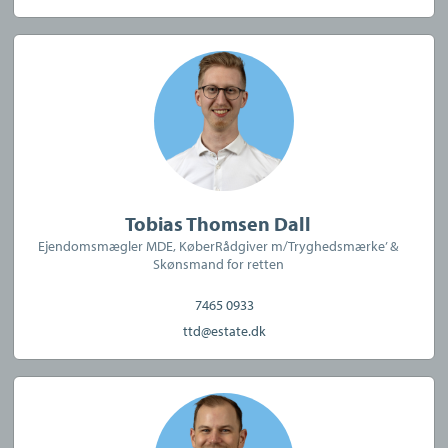
Tobias Thomsen Dall
Ejendomsmægler MDE, KøberRådgiver m/Tryghedsmærke’ &
Skønsmand for retten
7465 0933
ttd@estate.dk