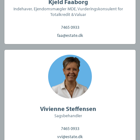
Kjeld Faaborg
Indehaver, Ejendomsmægler MDE, Vurderingskonsulent for
Totalkredit & Valuar
7465 0933
faa@estate.dk
CVR:
15630574
Vivienne Steffensen
Sagsbehandler
7465 0933
vvi@estate.dk