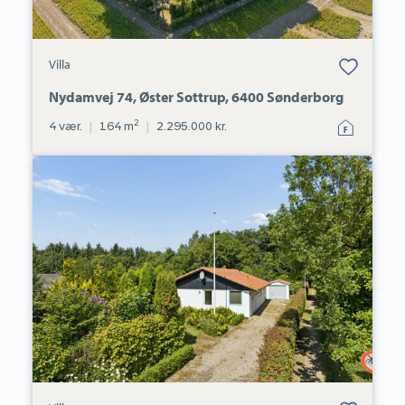
Bolig er gemt
Villa
under dine
favoritter.
Nydamvej 74, Øster Sottrup, 6400 Sønderborg
2
4 vær.
|
164 m
|
2.295.000 kr.
Villa:
Nørretoft
18,
Kværs,
6300
Gråsten
Bolig er gemt