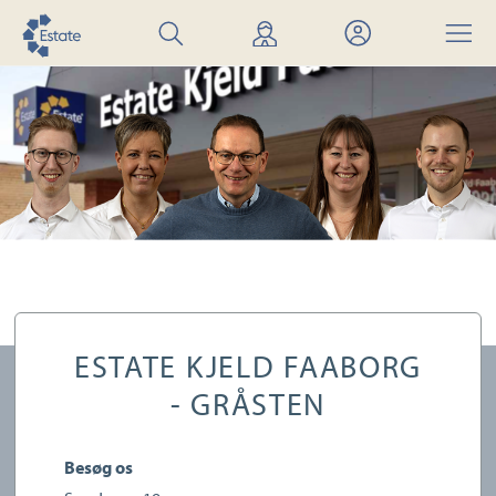
Søg
Find
Mit
Menu
bolig
mægler
Estate
ESTATE KJELD FAABORG
- GRÅSTEN
Besøg os