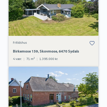
Sydals
Bolig er gemt
Fritidshus
under dine
favoritter.
Birkemose 159, Skovmose, 6470 Sydals
2
4 vær.
|
71 m
|
1.395.000 kr.
Villa:
Dalsgårdvej
8,
Dalsgård,
6300
Gråsten