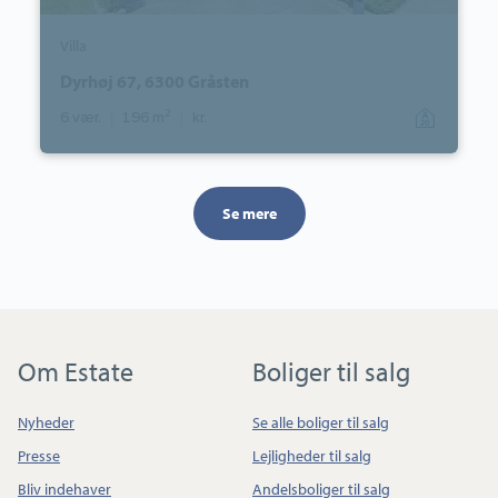
Villa
Dyrhøj 67, 6300 Gråsten
2
6 vær.
|
196 m
|
kr.
Se mere
Om Estate
Boliger til salg
Nyheder
Se alle boliger til salg
Presse
Lejligheder til salg
Bliv indehaver
Andelsboliger til salg