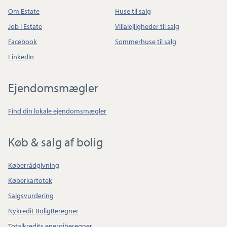
Om Estate
Huse til salg
Job i Estate
Villalejligheder til salg
Facebook
Sommerhuse til salg
LinkedIn
Ejendomsmægler
Find din lokale ejendomsmægler
Køb & salg af bolig
Køberrådgivning
Køberkartotek
Salgsvurdering
Nykredit BoligBeregner
Totalkredits energiberegner