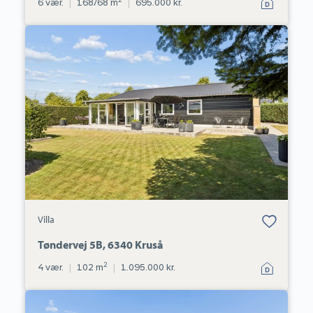
6 vær.
|
168/68 m
|
695.000 kr.
Villa:
Tøndervej
5B,
6340
Kruså
Bolig er gemt
Villa
under dine
favoritter.
Tøndervej 5B, 6340 Kruså
2
4 vær.
|
102 m
|
1.095.000 kr.
Villa:
Nederbyvej