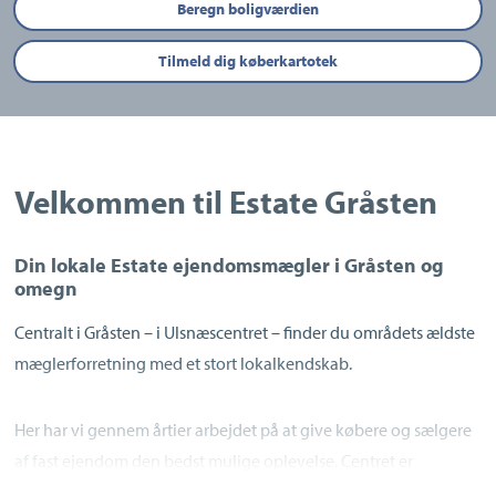
Beregn boligværdien
Tilmeld dig køberkartotek
Velkommen til Estate Gråsten
Din lokale Estate ejendomsmægler i Gråsten og
omegn
Centralt i Gråsten – i Ulsnæscentret – finder du områdets ældste
mæglerforretning med et stort lokalkendskab.
Her har vi gennem årtier arbejdet på at give købere og sælgere
af fast ejendom den bedst mulige oplevelse. Centret er
beliggende i den sydlige del af Gråsten med meget stor daglig