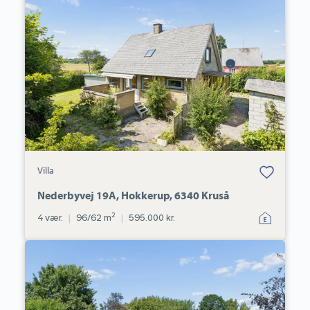
19A,
Hokkerup,
6340
Kruså
Bolig er gemt
Villa
under dine
favoritter.
Nederbyvej 19A, Hokkerup, 6340 Kruså
2
4 vær.
|
96/62 m
|
595.000 kr.
Fritidshus:
Birkemose
159,
Skovmose,
6470