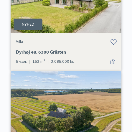
NYHED
Bolig er gemt
Villa
under dine
favoritter.
Dyrhøj 48, 6300 Gråsten
2
5 vær.
|
153 m
|
3.095.000 kr.
Villa:
Nydamvej
74,
Øster
Sottrup,
6400
Sønderborg