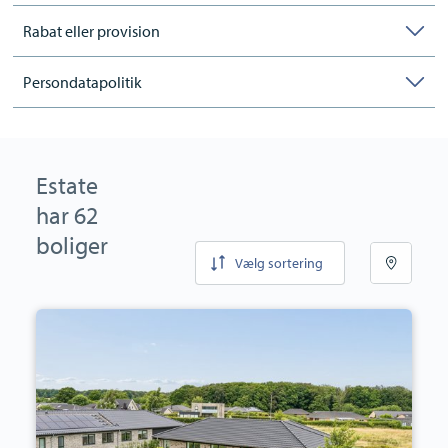
Rabat eller provision
Persondatapolitik
Estate
har 62
boliger
Vælg sortering
Villa:
Dyrhøj
48,
6300
Gråsten