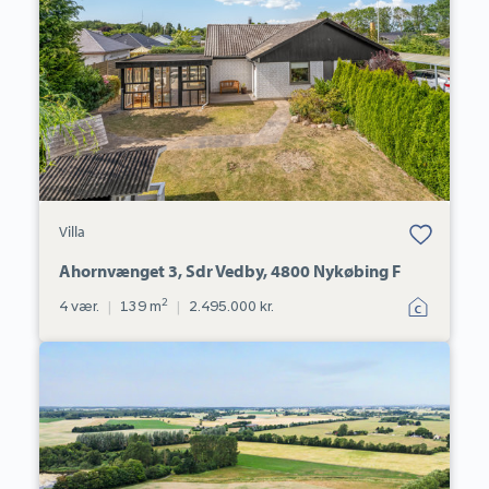
Sdr
Vedby,
4800
Nykøbing
F
Bolig er gemt
Villa
under dine
favoritter.
Ahornvænget 3, Sdr Vedby, 4800 Nykøbing F
2
4 vær.
|
139 m
|
2.495.000 kr.
Villa:
Lille
Tunet
2,
Meelse,
4871
Horbelev