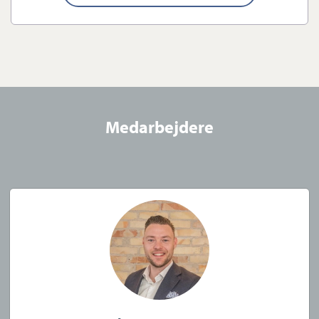
Vores mission er at udbrede den gode historie om
Guldborgsunds mange flotte boliger og det smukke
Guldborgsund, så flere vælger at flytte til området. Ud over at vi
markedsfører din ejendom, brander vi hele lokalområdet. Vi gør
alt for at gøre boligsalget til en oplevelse ud over det
sædvanlige. Det sker gennem høj faglighed, et indgående
Medarbejdere
lokalkendskab og med kunden i fokus.
Hos Estate Nykøbing v/ Thomas Kruse elsker vi Guldborgsund,
Nykøbing F og alle byerne/distrikterne omkring: Væggerløse,
Marielyst, Hasselø, Systofte, Nordbyen, Eskilstrup,
Stubbekøbing, Idestrup, Sundby, Toreby, Guldborg, Tingsted,
Klodskov, Nørre Ørslev, Gedser. Alle steder har hver sin charme.