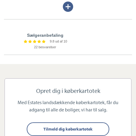
Ejendomsmægler og indehaver Thomas Kruse har flere års
Udvid/skjul
erfaring som mægler, og så er han født og opvokset på Lolland-
tekst
Falster. Derfor har han en stort lokalkendskab.
Hos Estate Nykøbing møder du en nærværende og professionel
Sælgeranbefaling
9.8 ud af 10
mægler, som altid tager sig den nødvendige tid til kunden. Vi
22 besvarelser
tilbyder hjælp til salg, køb, leje og udleje.
Vi håndterer alle boligtyper – det være sig en charmerende villa
i et parcelhuskvarter, et fritidshus på Marielyst, et praktisk byhus
med central beliggenhed eller en liebhaverbolig på
Opret dig i køberkartotek
Slotsbryggen.
Med Estates landsdækkende køberkartotek, får du
adgang til alle de boliger, vi har til salg.
Tilmeld dig køberkartotek
En stor beslutning