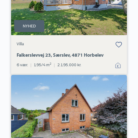
NYHED
Bolig er gemt
Villa
under dine
favoritter.
Falkerslevvej 23, Særslev, 4871 Horbelev
2
6 vær.
|
195/4 m
|
2.195.000 kr.
Villa:
Gaabensevej
228,
Stubberup,
4800
Nykøbing
F