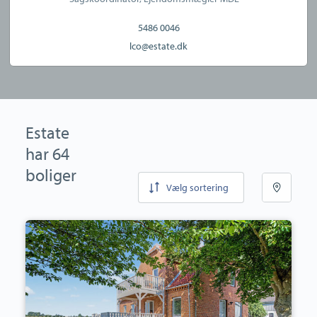
5486 0046
lco@estate.dk
Estate
har 64
boliger
Vælg sortering
Villa:
Falkerslevvej
23,
Særslev,
4871
Horbelev