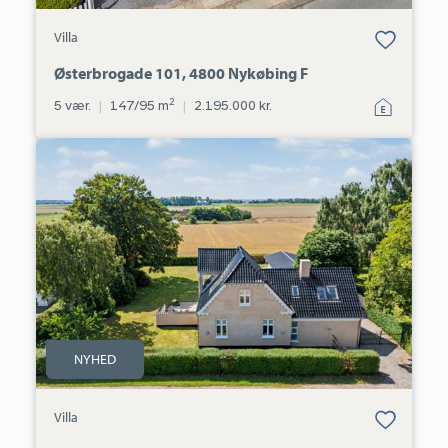
Bolig er gemt
Villa
under dine
favoritter.
Østerbrogade 101, 4800 Nykøbing F
2
5 vær.
|
147/95 m
|
2.195.000 kr.
Villa:
Frihedsmindevej
26,
Lundby,
4840
Nørre
Alslev
NYHED
Bolig er gemt
Villa
under dine
favoritter.