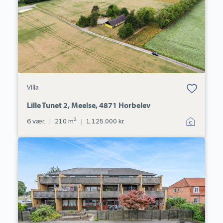
Bolig er gemt
Villa
under dine
favoritter.
Lille Tunet 2, Meelse, 4871 Horbelev
2
6 vær.
|
210 m
|
1.125.000 kr.
Ejerlejlighed:
Gaabensevej
113,
2.
tv.,
4800
Nykøbing
F