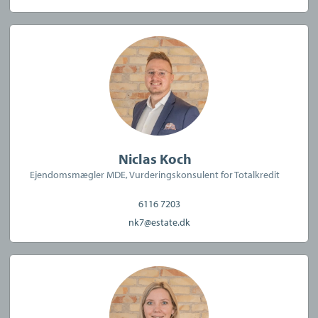
Telefon: 3336 9696.
Forsikring dækker kun formidling af ejendomme beliggende i
Danmark fra kontorer beliggende i Europa
Niclas Koch
CVR:
40588094
Ejendomsmægler MDE, Vurderingskonsulent for Totalkredit
6116 7203
nk7@estate.dk