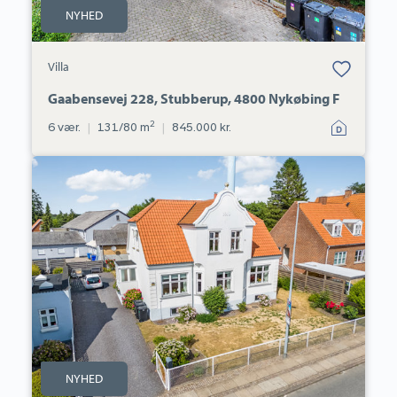
NYHED
Bolig er gemt
Villa
under dine
favoritter.
Gaabensevej 228, Stubberup, 4800 Nykøbing F
2
6 vær.
|
131/80 m
|
845.000 kr.
Villa:
Østerbrogade
101,
4800
Nykøbing
F
NYHED