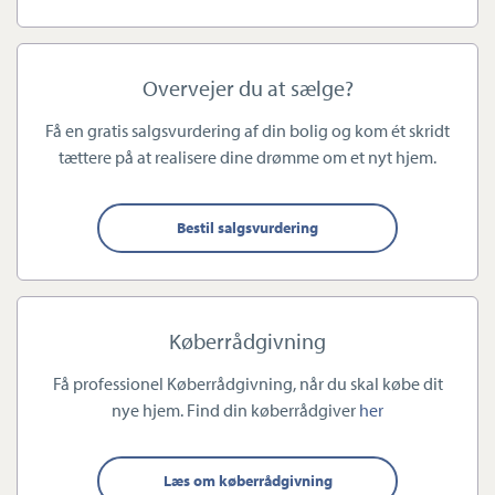
Hos Estate Nykøbing ved vi, hvor stor en beslutning det er at
sælge sin bolig. Gode minder opstår i boligen – hvad end det er
Overvejer du at sælge?
på en varm sommeraften i haven eller under dynen på en kold
dag i december. Vi lægger stor vægt på, at du som kunde føler
Få en gratis salgsvurdering af din bolig og kom ét skridt
dig som en del af et særligt fællesskab. Når man handler bolig
tættere på at realisere dine drømme om et nyt hjem.
hos Estate Nykøbing, skal det føles som at være med i en
eksklusiv klub.
Bestil salgsvurdering
Køberrådgivning
Store drømme – store planer
Få professionel Køberrådgivning, når du skal købe dit
Det er Estate Nykøbings vision at være Guldborgsunds
nye hjem. Find din køberrådgiver
her
foretrukne ejendomsmægler, fordi borgere i Guldborgsund
fortjener det bedste. Jeg arbejder 100 pct. for tilfredse kunder.
Læs om køberrådgivning