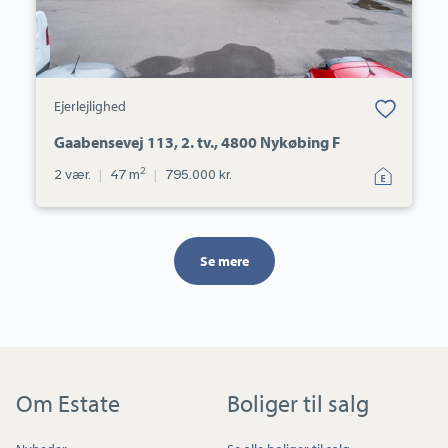
Bolig er gemt
Ejerlejlighed
under dine
favoritter.
Gaabensevej 113, 2. tv., 4800 Nykøbing F
2
2 vær.
|
47 m
|
795.000 kr.
Se mere
Om Estate
Boliger til salg