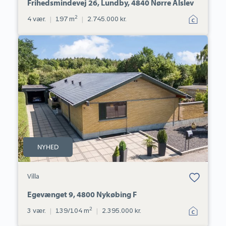
Frihedsmindevej 26, Lundby, 4840 Nørre Alslev
2
4 vær.
|
197 m
|
2.745.000 kr.
Villa:
Egevænget
9,
4800
Nykøbing
F
NYHED
Bolig er gemt
Villa
under dine
favoritter.
Egevænget 9, 4800 Nykøbing F
2
3 vær.
|
139/104 m
|
2.395.000 kr.