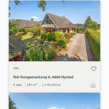
Villa:
Ndr
Kongemarksvej
9,
4880
Nysted
Bolig er gemt
Villa
under dine
favoritter.
Ndr Kongemarksvej 9, 4880 Nysted
2
5 vær.
|
184 m
|
1.345.000 kr.
Villa:
Ahornvænget
3,