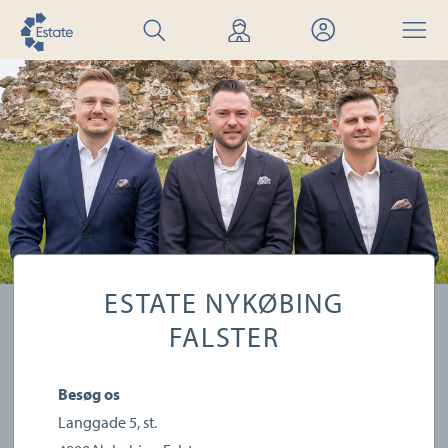
Søg
Find
Mit
Menu
bolig
mægler
Estate
ESTATE NYKØBING
FALSTER
Besøg os
Langgade 5, st.