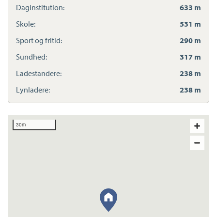
Daginstitution:
633 m
Skole:
531 m
Sport og fritid:
290 m
Sundhed:
317 m
Ladestandere:
238 m
Lynladere:
238 m
30m