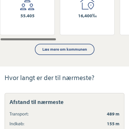
55.405
16,400‰
Læs mere om kommunen
Hvor langt er der til nærmeste?
Afstand til nærmeste
Transport:
489 m
Indkøb:
155 m