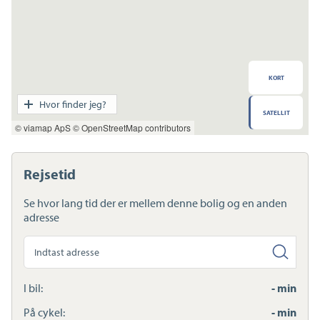
KORT
Transport
Hvor finder jeg?
SATELLIT
Indkøb
© viamap ApS
© OpenStreetMap contributors
Daginstitution
Skole
Sport og fritid
Rejsetid
Sundhed
Ladestandere
Se hvor lang tid der er mellem denne bolig og en anden
Lynladere
adresse
Søg
anden
adresse
I bil:
- min
På cykel:
- min