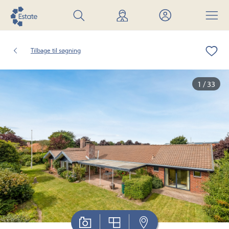
Søg
Find
Mit
Menu
bolig
mægler
Estate
Tilbage til søgning
1 / 33