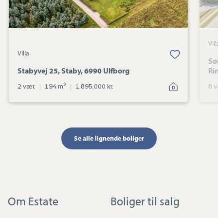
Vill
Villa
Gem favorit
Sø
Stabyvej 25, Staby, 6990 Ulfborg
Ri
2
2 vær.
|
194 m
|
1.895.000 kr.
8 v
Se alle lignende boliger
Om Estate
Boliger til salg