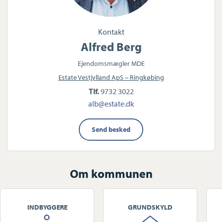
Kontakt
Alfred Berg
Ejendomsmægler MDE
Estate Vestjylland ApS – Ringkøbing
Tlf.
9732 3022
alb@estate.dk
Send besked
Om kommunen
INDBYGGERE
GRUNDSKYLD