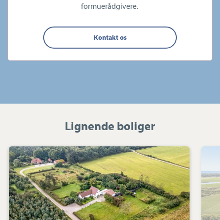
formuerådgivere.
Kontakt os
Lignende boliger
Villa:
Stabyvej
25,
Staby,
6990
Ulfborg