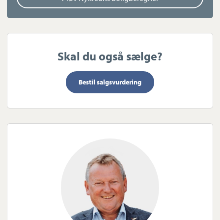
ene er med badekar.
Udenfor huset findes en dobbeltgarage på 48 kvm i alt inkl. lille
værksted og hobbyrum samt disponibelt rum, som kan bruges
til værksted, opbevaring af haveredskaber og cykler m.v.
Endelig er der et "multirum" med varme og bruser.
Skal du også sælge?
OBS - Hvad angår bemærkningen i tilstandsrapporten vedr.
Bestil salgsvurdering
undertaget, som efter tabelopslag defineres som nedslidt, har
Esbjerg Fuge Teknik besigtiget taget. Idet selve taget i.h.t.
tabelopslag har en levetid frem til 2071 –(se tilstandsrapporten /
der er tale om et meget stærkt tag) - anbefaler de en komplet
udvendig fugning og har afgivet et tilbud på kr. 108.250 inkl.
moms. Sælger er villig til at sørge for dette og betale for det.
Alternativt er sælger villig til at give et afslag på kr. 110.000.