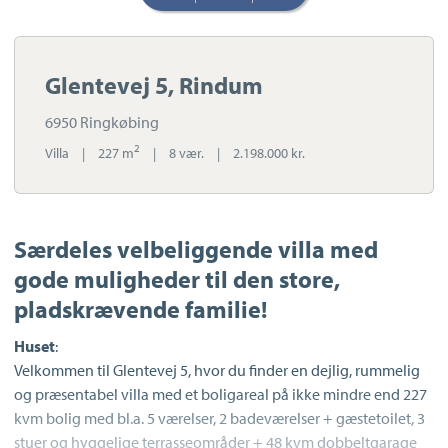
Glentevej 5, Rindum
6950 Ringkøbing
2
Villa
|
227 m
|
8 vær.
|
2.198.000 kr.
Særdeles velbeliggende villa med
gode muligheder til den store,
pladskrævende familie!
Huset
:
Velkommen til Glentevej 5, hvor du finder en dejlig, rummelig
og præsentabel villa med et boligareal på ikke mindre end 227
kvm bolig med bl.a. 5 værelser, 2 badeværelser + gæstetoilet, 3
stuer og hyggelige terrasseområder + 48 kvm dobbeltgarage