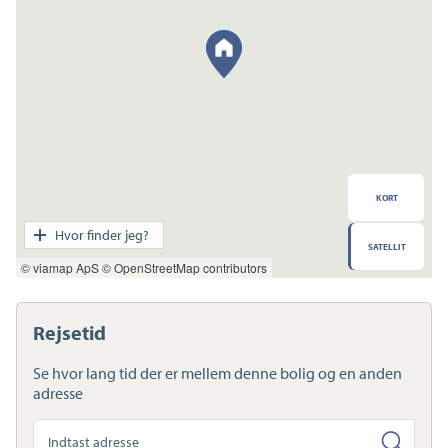
KORT
Transport
Hvor finder jeg?
SATELLIT
Indkøb
© viamap ApS
© OpenStreetMap contributors
Daginstitution
Skole
Sport og fritid
Rejsetid
Sundhed
Ladestandere
Se hvor lang tid der er mellem denne bolig og en anden
Lynladere
adresse
Søg