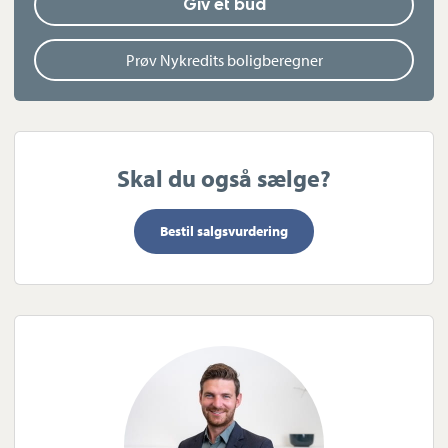
Giv et bud
I ejendommens 108 m2 underetage er endvidere integreret
dobbeltgarage.
Prøv Nykredits boligberegner
Kort sagt en unik ejendom med masser af plads, charme og
moderne komfort – perfekt til jer, der drømmer om noget ud
over det sædvanlige.
Skal du også sælge?
Bestil salgsvurdering