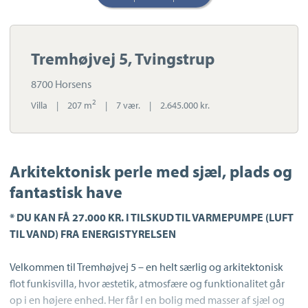
Tremhøjvej 5, Tvingstrup
8700 Horsens
2
Villa
|
207 m
|
7 vær.
|
2.645.000 kr.
Arkitektonisk perle med sjæl, plads og
fantastisk have
* DU KAN FÅ 27.000 KR. I TILSKUD TIL VARMEPUMPE (LUFT
TIL VAND) FRA ENERGISTYRELSEN
Velkommen til Tremhøjvej 5 – en helt særlig og arkitektonisk
flot funkisvilla, hvor æstetik, atmosfære og funktionalitet går
op i en højere enhed. Her får I en bolig med masser af sjæl og