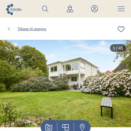
Søg
Find
Mit
Menu
bolig
mægler
Estate
Tilbage til søgning
1 / 45