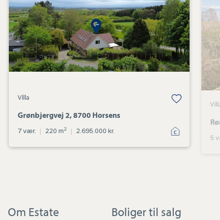
8700
Horsens
Villa
Vill
Grønbjergvej 2, 8700 Horsens
Rø
2
7 vær.
|
220 m
|
2.695.000 kr.
5 v
Om Estate
Boliger til salg