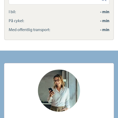
anden
adresse
I bil:
- min
På cykel:
- min
Med offentlig transport:
- min