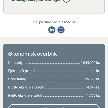
energivenlige vinduer fra 2004, solfangeranlæg samt nyt
pillefyr fra 2010. Senest er facaden blevet malet i 2025, hvilket
understreger den gennemgående høje
Del på dine Sociale medier
vedligeholdelsesstandard.
Udenfor venter en skøn og opvokset og privat have på 988 m²,
der indbyder til både afslapning og udeliv. Haven er smukt
anlagt med hyggelige kroge, terrassemiljøer og god plads til
leg og ophold – et sandt fristed og oase for både børn og
Økonomisk overblik
voksne.
Kontantpris
2.645.000 kr.
Beliggenheden i Tvingstrup er ideel for jer, der ønsker fredelige
Ejerudgift pr. md.
1.933 kr.
omgivelser kombineret med nem adgang til bylivet. Her bør
Udbetaling
135.000 kr.
også nævnes at byen bl.a. har en god børnehave og desuden et
meget velfungerende landsby fællesskab. Her bor I i et roligt og
Brutto ekskl. ejerudgift
14.649 kr.
attraktivt område med kun ca. 15 minutters kørsel til Horsens
Netto ekskl. ejerudgift
11.756 kr.
og under 30 minutter til Aarhus, hvilket gør hverdagen både
nem og fleksibel.