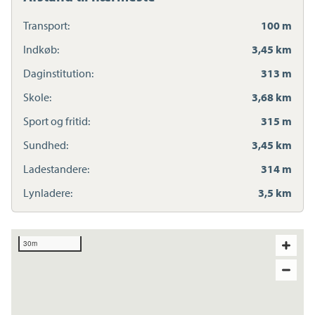
Transport:
100 m
Indkøb:
3,45 km
Daginstitution:
313 m
Skole:
3,68 km
Sport og fritid:
315 m
Sundhed:
3,45 km
Ladestandere:
314 m
Lynladere:
3,5 km
30m