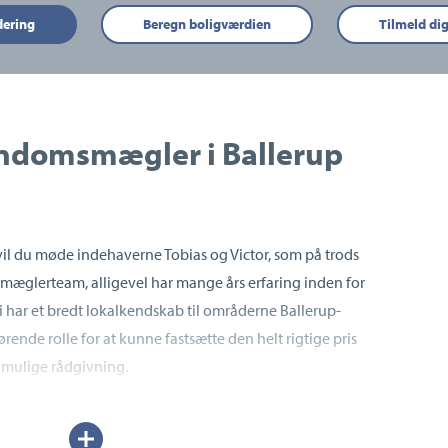
dering
Beregn boligværdien
Tilmeld di
endomsmægler i Ballerup
il du møde indehaverne Tobias og Victor, som på trods
 mæglerteam, alligevel har mange års erfaring inden for
i har et bredt lokalkendskab til områderne Ballerup-
rende rolle for at kunne fastsætte den helt rigtige pris
 mulige rådgivning.
hånd i hånd, og vi er derfor altid i tæt dialog med vores
Udvid/skjul