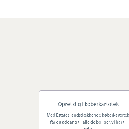
sælgere for at sikre det gode 
eller glemt i mængden!
Vi ved, hvor meget det betyder
denne indsigt kan vi hjælpe di
hvad det betyder at skulle etabl
gør os derfor ekstra umage for 
situation.
Ballerup-Smørum er i rivende 
erhvervsknudepunkter som drivk
seniorer blomstrer. Her er lys og
erhvervskvarter. Her er kort a
Opret dig i køberkartotek
togsstationer, buslinjer og alv
Med Estates landsdækkende køberkartotek
boligformer – lige fra haveforen
får du adgang til alle de boliger, vi har til
andelsboliger, rækkehuse og ej
salg.