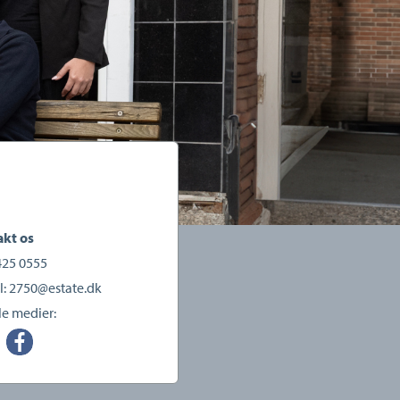
kt os
425 0555
l:
2750@estate.dk
le medier: