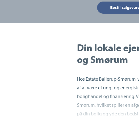
Bestil salgsvur
Din lokale ej
og Smørum
Hos Estate Ballerup-Smørum v
af at være et ungt og energisk
bolighandel og finansiering. V
Smørum, hvilket spiller en afgø
på din bolig og yde den bedst
Hos os går kvalitet og service 