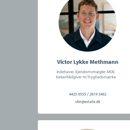
CVR:
39593521
Victor Lykke Methmann
Indehaver, Ejendomsmægler MDE,
KøberRådgiver m/Tryghedsmærke
/
4425 0555
2819 3462
vlm@estate.dk