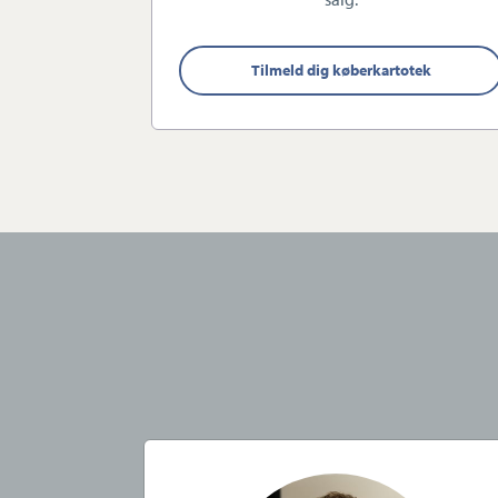
Vi arbejder benhårdt og ambit
Tilmeld dig køberkartotek
Ballerup-Smørum, og vi er først
Vi glæder os til at byde dig 
Virksomheden har tegnet ansva
Specialty, Langebrogade 3F, 1
Forsikring dækker kun formid
beliggende i Europa
Køberrådgivning