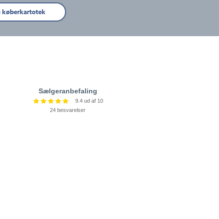
g køberkartotek
Sælgeranbefaling
9.4 ud af 10
24 besvarelser