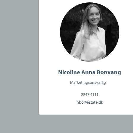
Nicoline Anna Bonvang
Marketingsansvarlig
2247 4111
nbo@estate.dk