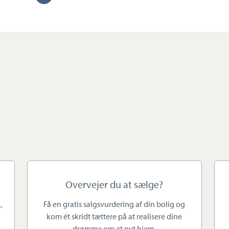
salg. Vores sælgere bliver aldrig "et nummer i rækken"
tekst
 at lytte til og forstå hver enkelt kundes behov, og med
g med at få dine boligdrømme realiseret. Vi ved også,
ere sig for første gang, eller flytte familiens hjem, og vi
at finde den helt rigtige bolig til dig og din aktuelle
udvikling med et af Danmarks største
raft, hvor udeliv, natur, caféliv, børnefamilier og
 luft, villakvarterer, "storby" og et fantastisk
fstand til bymidten og masser af transportmuligheder: S-
Overvejer du at sælge?
erdens cykelstier. I Ballerup-Smørum finder du alle
,
Få en gratis salgsvurdering af din bolig og
ingshuse, til villaer, parcelhuse, villalejligheder,
kom ét skridt tættere på at realisere dine
erlejligheder.
drømme om et nyt hjem.