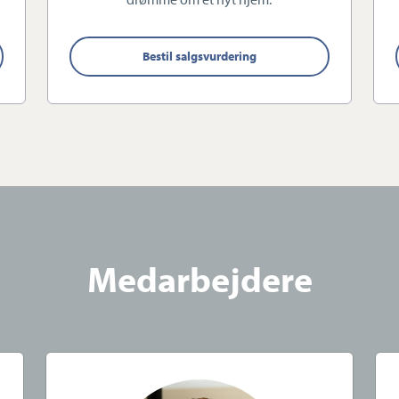
iøst for at være din foretrukne ejendomsmægler i
Bestil salgsvurdering
 tilfredse, når vores kunder er det!
velkommen i Estate Ballerup-Smørum.
rsforsikring og garantistillelse hos HDI Global
411 København K. Telefon: 3336 9696.
ling af ejendomme beliggende i Danmark fra kontorer
Medarbejdere