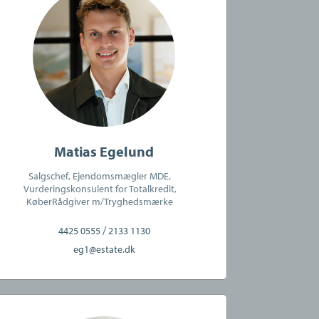
Matias Egelund
Salgschef, Ejendomsmægler MDE,
Vurderingskonsulent for Totalkredit,
KøberRådgiver m/Tryghedsmærke
/
4425 0555
2133 1130
eg1@estate.dk