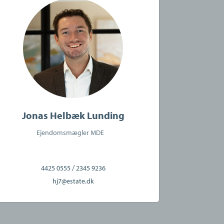
Jonas Helbæk Lunding
Ejendomsmægler MDE
/
4425 0555
2345 9236
hj7@estate.dk