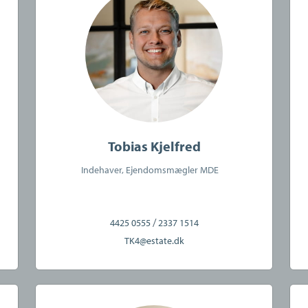
Tobias Kjelfred
Indehaver, Ejendomsmægler MDE
/
4425 0555
2337 1514
TK4@estate.dk