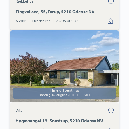
Rækkehus
under dine
favoritter.
Tingvallavej 55, Tarup, 5210 Odense NV
2
4 vær.
|
105/65 m
|
2.495.000 kr.
Villa:
Høgevænget
13,
Snestrup,
5210
Odense
NV
Tilmeld åbent hus
søndag 16. august kl. 10.00 - 16.00
Bolig er gemt
Villa
under dine
favoritter.
Høgevænget 13, Snestrup, 5210 Odense NV
2