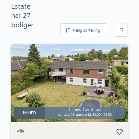
Estate
har 27
boliger
Vælg sortering
Villa:
Søgårdsvej
13,
Næsby,
5270
Odense
N
Tilmeld åbent hus
NYHED
søndag 16. august kl. 10.00 - 16.00
Bolig er gemt
Villa
under dine
favoritter.