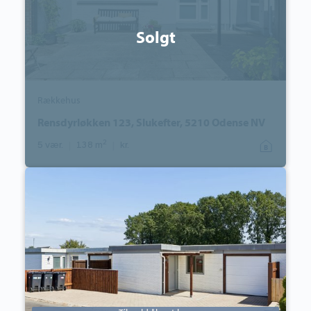
Solgt
Rækkehus
Rensdyrløkken 123, Slukefter, 5210 Odense NV
2
5 vær.
|
138 m
|
kr.
Rækkehus:
Præstevej
113,
Korup,
5210
Odense
NV