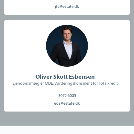
jt5@estate.dk
CVR:
42627925
Oliver Skott Esbensen
Ejendomsmægler MDE, Vurderingskonsulent for Totalkredit
3072 6005
eos@estate.dk