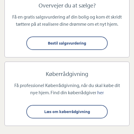
af bolig på tværs af alle ejendomstyper i hele Odense
Overvejer du at sælge?
Kommune.
Få en gratis salgsvurdering af din bolig og kom ét skridt
tættere på at realisere dine drømme om et nyt hjem.
Teamet består af samlet fire personer, som har arbejdet sammen
i flere år, hvilket gør, at du som kunde kan føle dig i trygge
hænder, uanset hvem du træffer i butikken:
Bestil salgsvurdering
Chris Bertelsen
:
Uddannet tømrer og ejendomsmægler med
stor erfaring inden for køb og salg af alle ejendomstyper i
Køberrådgivning
Odense Kommune. Chris er desuden certificeret
køberrådgiver med Tryghedsmærke fra DE samt
Få professionel Køberrådgivning, når du skal købe dit
nye hjem. Find din køberrådgiver
her
vurderingskonsulent for Totalkredit. Han er født og opvokset
i Korup, og bor i dag i Kerteminde i en klassisk
murermestervilla sammen med sin kæreste og deres to
Læs om køberrådgivning
sønner.