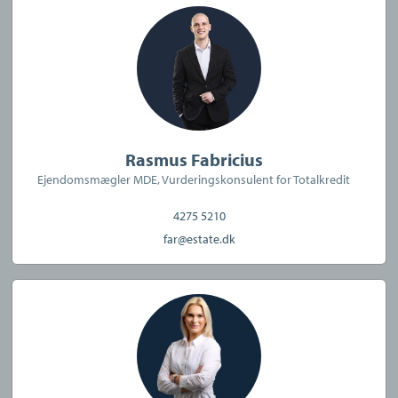
Janne Torp
:
Kontorets centerchef med mange års erfaring i
branchen. Janne sørger for, at alle aftaler, kontrakter og
salgsopstillinger er på plads, og hun binder trådene
sammen, så alt går som det skal. Hun er altid klar på kontoret
og ved telefonen, når vores kunder har spørgsmål eller brug
Rasmus Fabricius
for hjælp. Privat bor Janne i et Koch-rækkehus, og bruger
Ejendomsmægler MDE, Vurderingskonsulent for Totalkredit
blandt andet fritiden på at være sammen med sine to voksne
4275 5210
børn og sine to børnebørn.
far@estate.dk
Kontakt os for en uforpligtende vurdering af din
bolig
Uanset om du blot er interesseret i en uforpligtende boligsnak,
skal handle nu og her eller ønsker at planlægge et kommende
boligsalg, glæder vi os til at betjene dig.