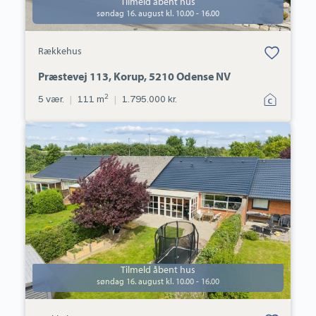
Tilmeld åbent hus
søndag 16. august kl. 10.00 - 16.00
Bolig er gemt
Rækkehus
under dine
favoritter.
Præstevej 113, Korup, 5210 Odense NV
2
5 vær.
|
111 m
|
1.795.000 kr.
Rækkehus:
Tingvallavej
55,
Tarup,
5210
Odense
NV
Tilmeld åbent hus
søndag 16. august kl. 10.00 - 16.00
Bolig er gemt