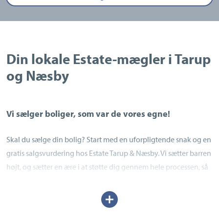
Din lokale Estate-mægler i Tarup
og Næsby
Vi sælger boliger, som var de vores egne!
Skal du sælge din bolig? Start med en uforpligtende snak og en
gratis salgsvurdering hos Estate Tarup & Næsby. Vi sætter barren
højt, og sætter en ære i at støtte dig gennem hele processen, så
du når godt i mål med din bolighandel. Med fuld tilfredshed og
et godt resultat.
Udvid/skjul
tekst