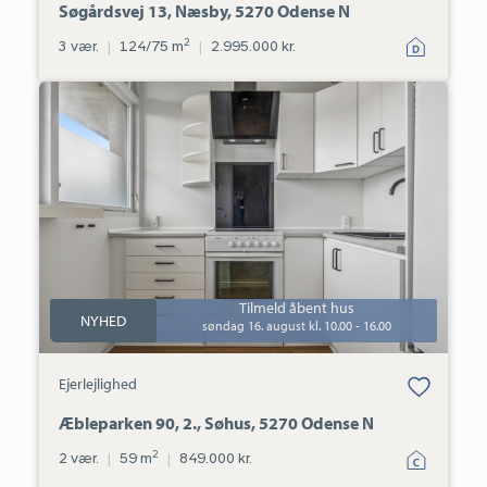
Søgårdsvej 13, Næsby, 5270 Odense N
2
3 vær.
|
124/75 m
|
2.995.000 kr.
Ejerlejlighed:
Æbleparken
90,
2.,
Søhus,
5270
Odense
N
Tilmeld åbent hus
NYHED
søndag 16. august kl. 10.00 - 16.00
Bolig er gemt
Ejerlejlighed
under dine
favoritter.
Æbleparken 90, 2., Søhus, 5270 Odense N
2
2 vær.
|
59 m
|
849.000 kr.