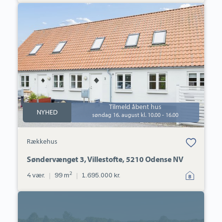
Rækkehus:
Søndervænget
3,
Villestofte,
5210
Odense
NV
Tilmeld åbent hus
NYHED
søndag 16. august kl. 10.00 - 16.00
Bolig er gemt
Rækkehus
under dine
favoritter.
Søndervænget 3, Villestofte, 5210 Odense NV
2
4 vær.
|
99 m
|
1.695.000 kr.
Villa:
Rådyrløkken
175,