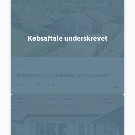
Slukefter,
5210
Odense
NV
Købsaftale underskrevet
Villa
Rådyrløkken 175, Slukefter, 5210 Odense NV
2
6 vær.
|
158 m
|
kr.
Rækkehus:
Rensdyrløkken
123,
Slukefter,
5210
Odense
NV