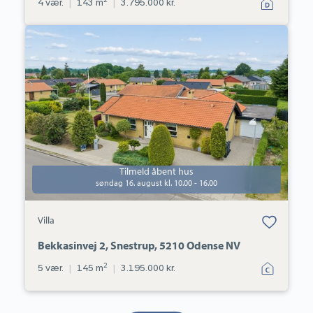
4 vær.
|
143 m
|
3.795.000 kr.
Villa:
Bekkasinvej
2,
Snestrup,
5210
Odense
NV
Tilmeld åbent hus
søndag 16. august kl. 10.00 - 16.00
Bolig er gemt
Villa
under dine
favoritter.
Bekkasinvej 2, Snestrup, 5210 Odense NV
2
5 vær.
|
145 m
|
3.195.000 kr.