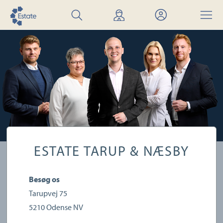
Søg
Find
Mit
Menu
bolig
mægler
Estate
ESTATE TARUP & NÆSBY
Besøg os
Tarupvej 75
5210
Odense NV