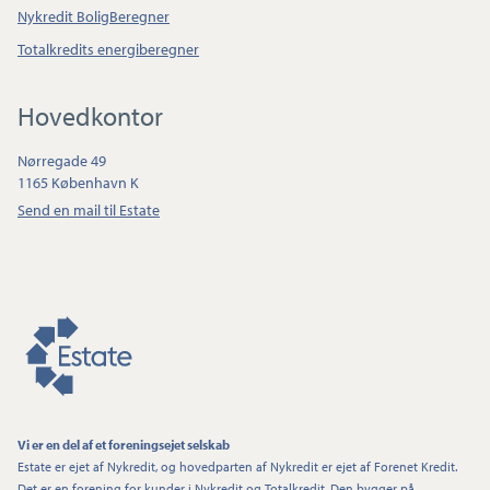
Nykredit BoligBeregner
Totalkredits energiberegner
Hovedkontor
Nørregade 49
1165 København K
Send en mail til Estate
Vi er en del af et foreningsejet selskab
Estate er ejet af Nykredit, og hovedparten af Nykredit er ejet af Forenet Kredit.
Det er en forening for kunder i Nykredit og Totalkredit. Den bygger på