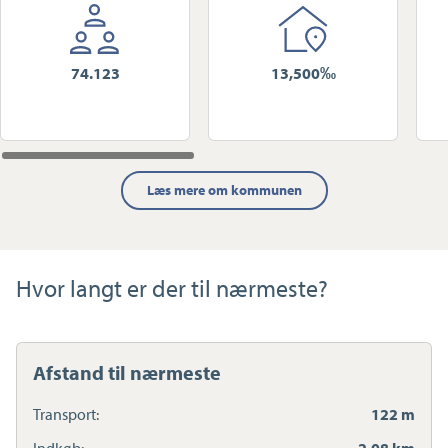
74.123
13,500‰
Læs mere om kommunen
Hvor langt er der til nærmeste?
Afstand til nærmeste
Transport:
122 m
Indkøb:
2,08 km