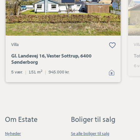
6400
Sønderborg
Villa
Vill
Gl. Landevej 16, Vester Sottrup, 6400
To
Sønderborg
6 v
2
5 vær.
|
151 m
|
945.000 kr.
Om Estate
Boliger til salg
Nyheder
Se alle boliger til salg