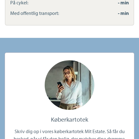
På cykel:
- min
Med offentlig transport:
- min
Køberkartotek
Skriv dig op i vores køberkartotek Mit Estate. Så får du
besked, når vi får den bolig, der matcher dine drømme.