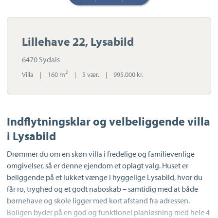
Lillehave 22, Lysabild
6470 Sydals
2
Villa
|
160 m
|
5 vær.
|
995.000 kr.
Indflytningsklar og velbeliggende villa
i Lysabild
Drømmer du om en skøn villa i fredelige og familievenlige
omgivelser, så er denne ejendom et oplagt valg. Huset er
beliggende på et lukket vænge i hyggelige Lysabild, hvor du
får ro, tryghed og et godt naboskab – samtidig med at både
børnehave og skole ligger med kort afstand fra adressen.
Boligen byder på en god og funktionel planløsning med hele 4