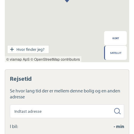
KORT
Transport
Hvor finder jeg?
SATELLIT
Indkøb
© viamap ApS
© OpenStreetMap contributors
Daginstitution
Skole
Sport og fritid
Rejsetid
Sundhed
Ladestandere
Se hvor lang tid der er mellem denne bolig og en anden
Lynladere
adresse
Søg
anden
adresse
I bil:
- min