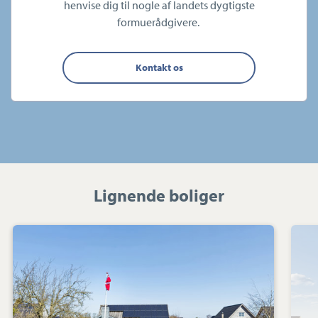
henvise dig til nogle af landets dygtigste
formuerådgivere.
Kontakt os
Lignende boliger
Villa:
Gl.
Landevej
16,
Vester
Sottrup,