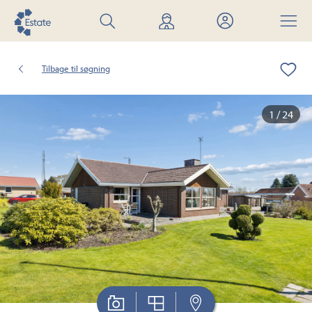
Søg
Find
Mit
Menu
bolig
mægler
Estate
Tilbage til søgning
1 / 24