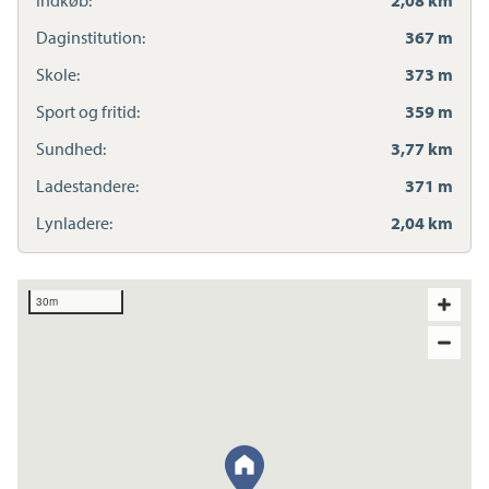
Daginstitution:
367 m
Skole:
373 m
Sport og fritid:
359 m
Sundhed:
3,77 km
Ladestandere:
371 m
Lynladere:
2,04 km
30m