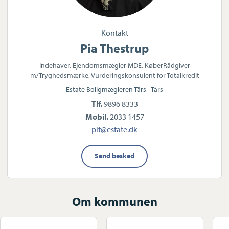
Kontakt
Pia Thestrup
Indehaver, Ejendomsmægler MDE, KøberRådgiver
m/Tryghedsmærke, Vurderingskonsulent for Totalkredit
Estate Boligmægleren Tårs - Tårs
Tlf.
9896 8333
Mobil.
2033 1457
pit@estate.dk
Send besked
Om kommunen