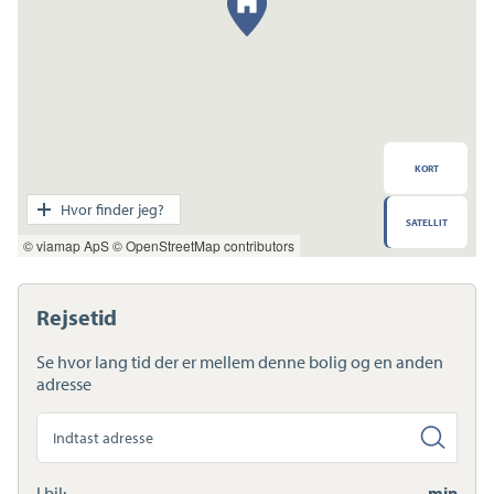
KORT
Transport
Hvor finder jeg?
SATELLIT
Indkøb
© viamap ApS
© OpenStreetMap contributors
Daginstitution
Skole
Sport og fritid
Rejsetid
Sundhed
Ladestandere
Se hvor lang tid der er mellem denne bolig og en anden
Lynladere
adresse
Søg
anden
adresse
I bil:
- min