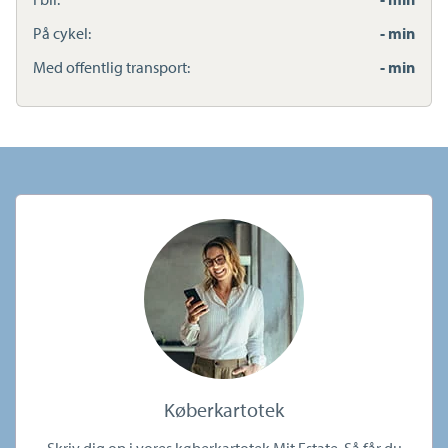
På cykel:
- min
Med offentlig transport:
- min
Køberkartotek
Skriv dig op i vores køberkartotek Mit Estate. Så får du