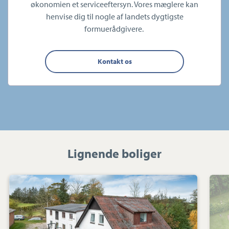
økonomien et serviceeftersyn. Vores mæglere kan
henvise dig til nogle af landets dygtigste
formuerådgivere.
Kontakt os
Lignende boliger
Villa:
Tårsvej
33,
9740
Jerslev