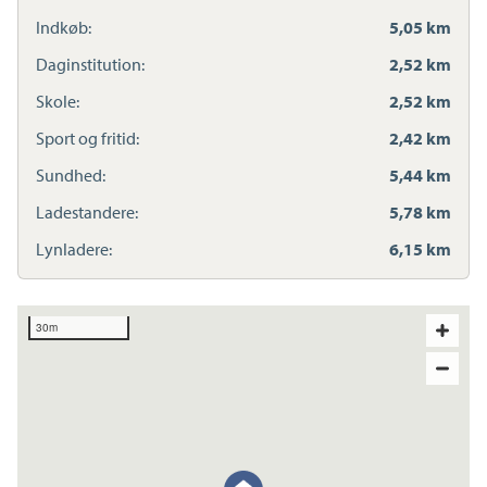
Indkøb:
5,05 km
Daginstitution:
2,52 km
Skole:
2,52 km
Sport og fritid:
2,42 km
Sundhed:
5,44 km
Ladestandere:
5,78 km
Lynladere:
6,15 km
30m