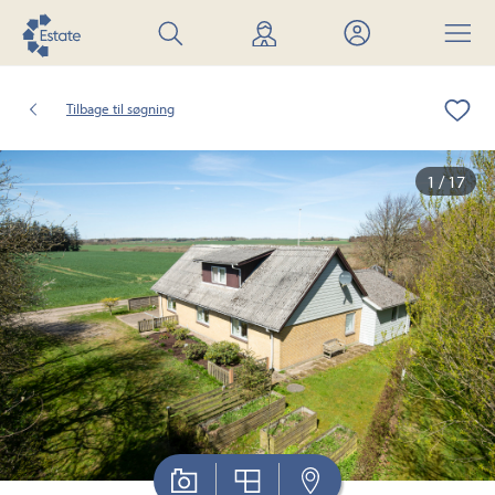
Søg
Find
Mit
Menu
bolig
mægler
Estate
Tilbage til søgning
1 / 17