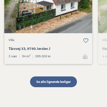
J
Gem favorit
Villa
Vill
Tårsvej 33, 9740 Jerslev J
Nø
2
3 vær.
|
94 m
|
385.000 kr.
4 v
Se alle lignende boliger