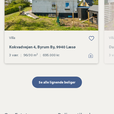
Læsø
Gem favorit
Gem
Villa
Vill
Kokvadvejen 4, Byrum By, 9940 Læsø
Da
2
3 vær.
|
96/30 m
|
695.000 kr.
3 v
Se alle lignende boliger