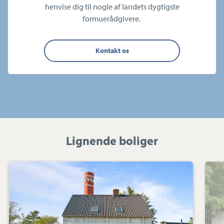
henvise dig til nogle af landets dygtigste
formuerådgivere.
Kontakt os
Lignende boliger
Villa:
Kokvadvejen
4,
Byrum
By,
9940