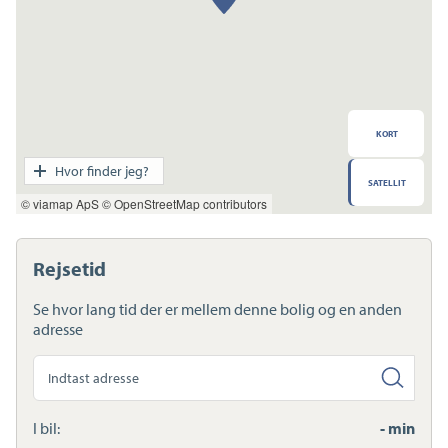
KORT
Transport
Hvor finder jeg?
SATELLIT
Indkøb
© viamap ApS
© OpenStreetMap contributors
Daginstitution
Skole
Sport og fritid
Rejsetid
Sundhed
Ladestandere
Se hvor lang tid der er mellem denne bolig og en anden
Lynladere
adresse
Søg
anden
adresse
I bil:
- min