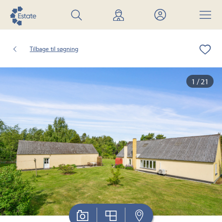
Søg
Find
Mit
Menu
bolig
mægler
Estate
Tilbage til søgning
1 / 21