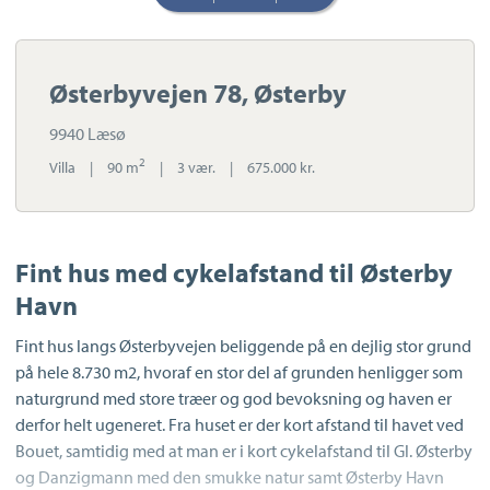
Østerbyvejen 78, Østerby
9940 Læsø
2
Villa
|
90 m
|
3 vær.
|
675.000 kr.
Fint hus med cykelafstand til Østerby
Havn
Fint hus langs Østerbyvejen beliggende på en dejlig stor grund
på hele 8.730 m2, hvoraf en stor del af grunden henligger som
naturgrund med store træer og god bevoksning og haven er
derfor helt ugeneret. Fra huset er der kort afstand til havet ved
Bouet, samtidig med at man er i kort cykelafstand til Gl. Østerby
og Danzigmann med den smukke natur samt Østerby Havn